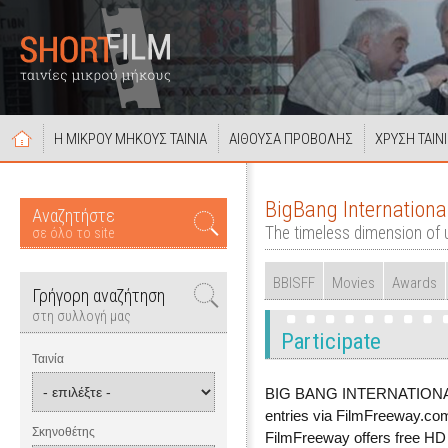
Η ΜΙΚΡΟΥ ΜΗΚΟΥΣ ΤΑΙΝΙΑ
ΑΙΘΟΥΣΑ ΠΡΟΒΟΛΗΣ
ΧΡΥΣΗ ΤΑΙΝ
BigBang Internationa
Αναζητήστε
The timeless dimension of
σε όλο το site
BBISFF
Movies
Awards
Γρήγορη αναζήτηση
στη συλλογή μας
Participate
Ταινία
BIG BANG INTERNATIONAL
entries via FilmFreeway.com
Σκηνοθέτης
FilmFreeway offers free HD o