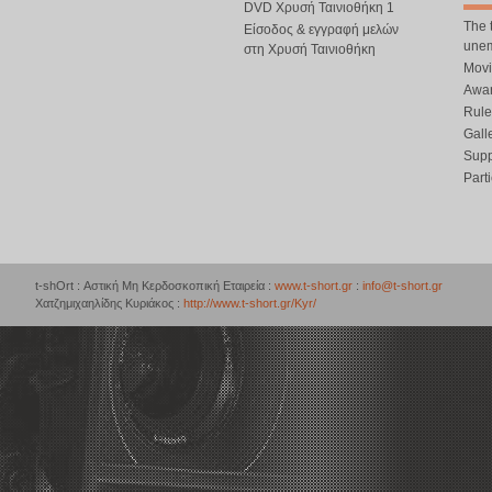
DVD Χρυσή Ταινιοθήκη 1
The 
Είσοδος & εγγραφή μελών
une
στη Χρυσή Ταινιοθήκη
Movi
Awar
Rule
Gall
Supp
Part
t-shOrt : Αστική Μη Κερδοσκοπική Εταιρεία :
www.t-short.gr
:
info@t-short.gr
Χατζημιχαηλίδης Κυριάκος :
http://www.t-short.gr/Kyr/