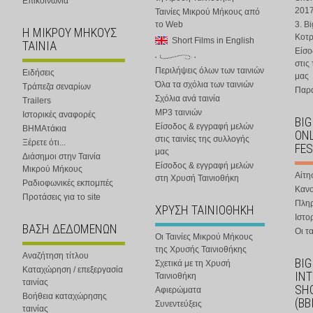
Επικοινωνία
201
Ταινίες Μικρού Μήκους από
το Web
3. B
Η ΜΙΚΡΟΥ ΜΗΚΟΥΣ
Κοτ
Short Films in English
ΤΑΙΝΙΑ
Είσο
στις
Περιλήψεις όλων των ταινιών
Ειδήσεις
μας
Όλα τα σχόλια των ταινιών
Τράπεζα σεναρίων
Παρα
Σχόλια ανά ταινία
Trailers
MP3 ταινιών
Ιστορικές αναφορές
BIG
Είσοδος & εγγραφή μελών
ΒΗΜΑτάκια
ONL
στις ταινίες της συλλογής
Ξέρετε ότι...
FES
μας
Διάσημοι στην Ταινία
Είσοδος & εγγραφή μελών
Μικρού Μήκους
Αίτη
στη Χρυσή Ταινιοθήκη
Ραδιοφωνικές εκπομπές
Κανο
Προτάσεις για το site
Πλη
ΧΡΥΣΗ ΤΑΙΝΙΟΘΗΚΗ
Ιστο
ΒΑΣΗ ΔΕΔΟΜΕΝΩΝ
Οι τα
Οι Ταινίες Μικρού Μήκους
της Χρυσής Ταινιοθήκης
Αναζήτηση τίτλου
BIG
Σχετικά με τη Χρυσή
Καταχώρηση / επεξεργασία
IN
Ταινιοθήκη
ταινίας
SHO
Αφιερώματα
Βοήθεια καταχώρησης
(BB
Συνεντεύξεις
ταινίας