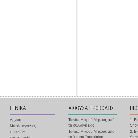
ΓΕΝΙΚΑ
ΑΙΘΟΥΣΑ ΠΡΟΒΟΛΗΣ
BIG
Αρχική
Ταινίες Μικρού Μήκους από
1. B
τη συλλογή μας
Shor
Μικρές αγγελίες
Ταινίες Μικρού Μήκους από
2. B
Η t-shOrt
τη Χρυσή Ταινιοθήκη
Shor