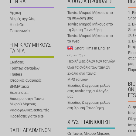
ΓΕΝΙΚΑ
ΑΙΘΟΥΣΑ ΠΡΟΒΟΛΗΣ
BIG
Αρχική
Ταινίες Μικρού Μήκους από
1. B
τη συλλογή μας
Shor
Μικρές αγγελίες
Ταινίες Μικρού Μήκους από
2. B
Η t-shOrt
τη Χρυσή Ταινιοθήκη
Shor
Επικοινωνία
201
Ταινίες Μικρού Μήκους από
το Web
3. B
Η ΜΙΚΡΟΥ ΜΗΚΟΥΣ
Κοτ
Short Films in English
ΤΑΙΝΙΑ
Είσο
στις
Περιλήψεις όλων των ταινιών
Ειδήσεις
μας
Όλα τα σχόλια των ταινιών
Τράπεζα σεναρίων
Παρα
Σχόλια ανά ταινία
Trailers
MP3 ταινιών
Ιστορικές αναφορές
BIG
Είσοδος & εγγραφή μελών
ΒΗΜΑτάκια
ONL
στις ταινίες της συλλογής
Ξέρετε ότι...
FES
μας
Διάσημοι στην Ταινία
Είσοδος & εγγραφή μελών
Μικρού Μήκους
Αίτη
στη Χρυσή Ταινιοθήκη
Ραδιοφωνικές εκπομπές
Κανο
Προτάσεις για το site
Πλη
ΧΡΥΣΗ ΤΑΙΝΙΟΘΗΚΗ
Ιστο
ΒΑΣΗ ΔΕΔΟΜΕΝΩΝ
Οι τα
Οι Ταινίες Μικρού Μήκους