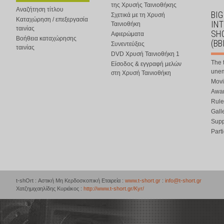
της Χρυσής Ταινιοθήκης
Αναζήτηση τίτλου
BIG
Σχετικά με τη Χρυσή
Καταχώρηση / επεξεργασία
IN
Ταινιοθήκη
ταινίας
SHO
Αφιερώματα
Βοήθεια καταχώρησης
(BB
Συνεντεύξεις
ταινίας
DVD Χρυσή Ταινιοθήκη 1
The 
Είσοδος & εγγραφή μελών
une
στη Χρυσή Ταινιοθήκη
Movi
Awar
Rule
Gall
Supp
Part
t-shOrt : Αστική Μη Κερδοσκοπική Εταιρεία :
www.t-short.gr
:
info@t-short.gr
Χατζημιχαηλίδης Κυριάκος :
http://www.t-short.gr/Kyr/