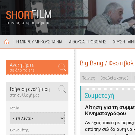
Η ΜΙΚΡΟΥ ΜΗΚΟΥΣ ΤΑΙΝΙΑ
ΑΙΘΟΥΣΑ ΠΡΟΒΟΛΗΣ
ΧΡΥΣΗ ΤΑΙΝ
Big Bang / Φεστιβά
Αναζητήστε
σε όλο το site
Ταινίες
Βραβεία κοινού
Γρήγορη αναζήτηση
Συμμετοχή
στη συλλογή μας
Αίτηση για τη συμμ
Ταινία
Κινηματογράφου
Αν έχεις ταινία με περι
από την σελίδα αυτή να 
Σκηνοθέτης