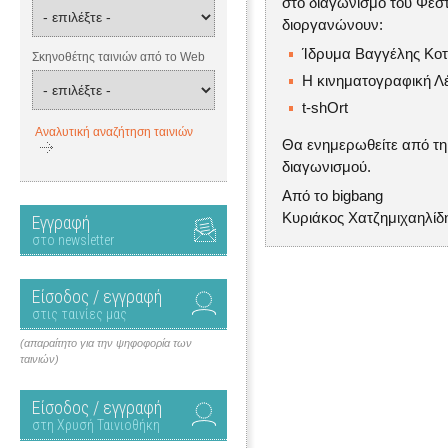
στο διαγωνισμό του Φεσ
διοργανώνουν:
Ίδρυμα Βαγγέλης Κο
Σκηνοθέτης ταινιών από το Web
Η κινηματογραφική Λ
t-shOrt
Αναλυτική αναζήτηση ταινιών
Θα ενημερωθείτε από τη 
διαγωνισμού.
Από το bigbang
Κυριάκος Χατζημιχαηλίδ
Εγγραφή
στο newsletter
Είσοδος / εγγραφή
στις ταινίες μας
(απαραίτητο για την ψηφοφορία των
ταινιών)
Είσοδος / εγγραφή
στη Χρυσή Ταινιοθήκη