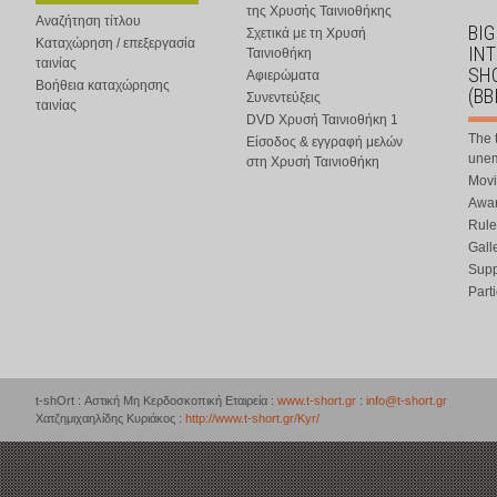
της Χρυσής Ταινιοθήκης
Αναζήτηση τίτλου
BIG
Σχετικά με τη Χρυσή
Καταχώρηση / επεξεργασία
IN
Ταινιοθήκη
ταινίας
SHO
Αφιερώματα
Βοήθεια καταχώρησης
(BB
Συνεντεύξεις
ταινίας
DVD Χρυσή Ταινιοθήκη 1
The 
Είσοδος & εγγραφή μελών
une
στη Χρυσή Ταινιοθήκη
Movi
Awar
Rule
Gall
Supp
Part
t-shOrt : Αστική Μη Κερδοσκοπική Εταιρεία :
www.t-short.gr
:
info@t-short.gr
Χατζημιχαηλίδης Κυριάκος :
http://www.t-short.gr/Kyr/