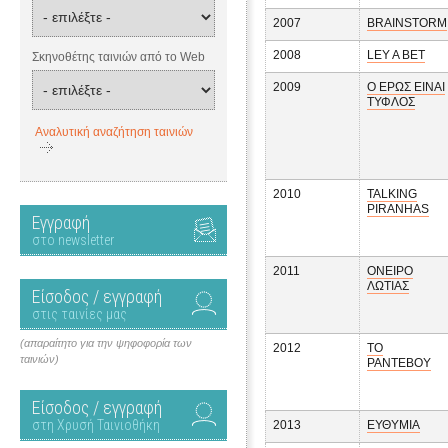
2007
BRAINSTORM
2008
LEY A BET
Σκηνοθέτης ταινιών από το Web
2009
Ο ΕΡΩΣ ΕΙΝΑΙ
ΤΥΦΛΟΣ
Αναλυτική αναζήτηση ταινιών
2010
TALKING
PIRANHAS
Εγγραφή
στο newsletter
2011
ΟΝΕΙΡΟ
ΛΩΤΙΑΣ
Είσοδος / εγγραφή
στις ταινίες μας
(απαραίτητο για την ψηφοφορία των
2012
ΤΟ
ταινιών)
ΡΑΝΤΕΒΟΥ
Είσοδος / εγγραφή
στη Χρυσή Ταινιοθήκη
2013
ΕΥΘΥΜΙΑ