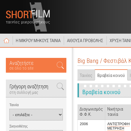
Η ΜΙΚΡΟΥ ΜΗΚΟΥΣ ΤΑΙΝΙΑ
ΑΙΘΟΥΣΑ ΠΡΟΒΟΛΗΣ
ΧΡΥΣΗ ΤΑΙΝ
Big Bang / Φεστιβάλ
Αναζητήστε
σε όλο το site
Ταινίες
Βραβεία κοινού
Γρήγορη αναζήτηση
Βραβεία κοινού
στη συλλογή μας
Ταινία
Διαγωνισμός
Νικήτρια
Φ.Φ.Κ.
ταινία
2006
ΑΝΤΙΣΤΡΟΦΗ
Σκηνοθέτης
ΜΕΤΡΗΣΗ