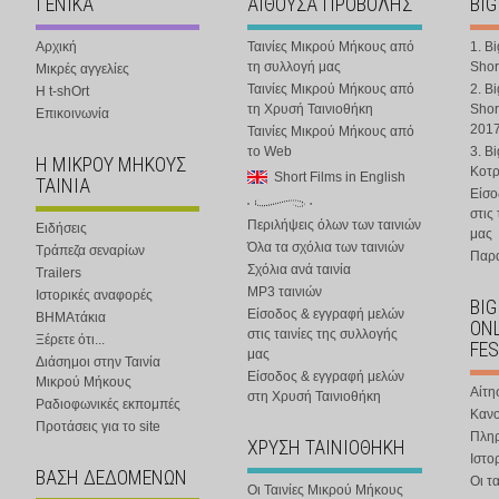
ΓΕΝΙΚΑ
ΑΙΘΟΥΣΑ ΠΡΟΒΟΛΗΣ
BIG
Αρχική
Ταινίες Μικρού Μήκους από
1. B
τη συλλογή μας
Shor
Μικρές αγγελίες
Ταινίες Μικρού Μήκους από
2. B
Η t-shOrt
τη Χρυσή Ταινιοθήκη
Shor
Επικοινωνία
201
Ταινίες Μικρού Μήκους από
το Web
3. B
Η ΜΙΚΡΟΥ ΜΗΚΟΥΣ
Κοτ
Short Films in English
ΤΑΙΝΙΑ
Είσο
στις
Περιλήψεις όλων των ταινιών
Ειδήσεις
μας
Όλα τα σχόλια των ταινιών
Τράπεζα σεναρίων
Παρα
Σχόλια ανά ταινία
Trailers
MP3 ταινιών
Ιστορικές αναφορές
BIG
Είσοδος & εγγραφή μελών
ΒΗΜΑτάκια
ONL
στις ταινίες της συλλογής
Ξέρετε ότι...
FES
μας
Διάσημοι στην Ταινία
Είσοδος & εγγραφή μελών
Μικρού Μήκους
Αίτη
στη Χρυσή Ταινιοθήκη
Ραδιοφωνικές εκπομπές
Κανο
Προτάσεις για το site
Πλη
ΧΡΥΣΗ ΤΑΙΝΙΟΘΗΚΗ
Ιστο
ΒΑΣΗ ΔΕΔΟΜΕΝΩΝ
Οι τα
Οι Ταινίες Μικρού Μήκους