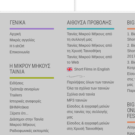
ΓΕΝΙΚΑ
ΑΙΘΟΥΣΑ ΠΡΟΒΟΛΗΣ
BIG
Αρχική
Ταινίες Μικρού Μήκους από
1. B
τη συλλογή μας
Shor
Μικρές αγγελίες
Ταινίες Μικρού Μήκους από
2. B
Η t-shOrt
τη Χρυσή Ταινιοθήκη
Shor
Επικοινωνία
201
Ταινίες Μικρού Μήκους από
το Web
3. B
Η ΜΙΚΡΟΥ ΜΗΚΟΥΣ
Κοτ
Short Films in English
ΤΑΙΝΙΑ
Είσο
στις
Περιλήψεις όλων των ταινιών
Ειδήσεις
μας
Όλα τα σχόλια των ταινιών
Τράπεζα σεναρίων
Παρα
Σχόλια ανά ταινία
Trailers
MP3 ταινιών
Ιστορικές αναφορές
BIG
Είσοδος & εγγραφή μελών
ΒΗΜΑτάκια
ONL
στις ταινίες της συλλογής
Ξέρετε ότι...
FES
μας
Διάσημοι στην Ταινία
Είσοδος & εγγραφή μελών
Μικρού Μήκους
Αίτη
στη Χρυσή Ταινιοθήκη
Ραδιοφωνικές εκπομπές
Κανο