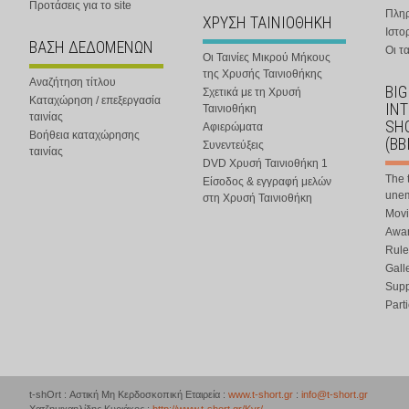
Προτάσεις για το site
Πλη
ΧΡΥΣΗ ΤΑΙΝΙΟΘΗΚΗ
Ιστο
ΒΑΣΗ ΔΕΔΟΜΕΝΩΝ
Οι τα
Οι Ταινίες Μικρού Μήκους
της Χρυσής Ταινιοθήκης
Αναζήτηση τίτλου
BIG
Σχετικά με τη Χρυσή
Καταχώρηση / επεξεργασία
IN
Ταινιοθήκη
ταινίας
SHO
Αφιερώματα
Βοήθεια καταχώρησης
(BB
Συνεντεύξεις
ταινίας
DVD Χρυσή Ταινιοθήκη 1
The 
Είσοδος & εγγραφή μελών
une
στη Χρυσή Ταινιοθήκη
Movi
Awar
Rule
Gall
Supp
Part
t-shOrt : Αστική Μη Κερδοσκοπική Εταιρεία :
www.t-short.gr
:
info@t-short.gr