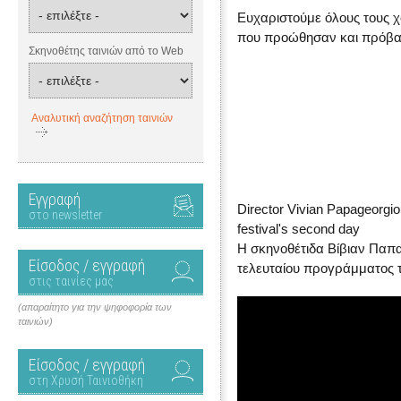
Ευχαριστούμε όλους τους χ
που προώθησαν και πρόβαλ
Σκηνοθέτης ταινιών από το Web
Αναλυτική αναζήτηση ταινιών
Εγγραφή
Director Vivian Papageorgio
στο newsletter
festival's second day
Η σκηνοθέτιδα Βίβιαν Παπα
Είσοδος / εγγραφή
τελευταίου προγράμματος τ
στις ταινίες μας
(απαραίτητο για την ψηφοφορία των
ταινιών)
Είσοδος / εγγραφή
στη Χρυσή Ταινιοθήκη