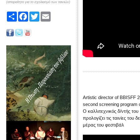
(απαραίτητο για το σχολιασμό των ταινιών)
Share
Facebook
Twitter
Email
Artistic director of BBISFF 
second screening program of
Ο καλλιτεχνικός δ/ντής το
προλογίζει τις ταινίες το
μέρας του φεστιβάλ