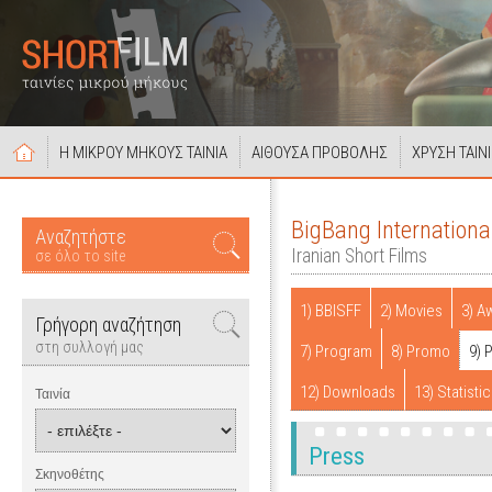
Η ΜΙΚΡΟΥ ΜΗΚΟΥΣ ΤΑΙΝΙΑ
ΑΙΘΟΥΣΑ ΠΡΟΒΟΛΗΣ
ΧΡΥΣΗ ΤΑΙΝ
BigBang Internationa
Αναζητήστε
Iranian Short Films
σε όλο το site
1) BBISFF
2) Movies
3) A
Γρήγορη αναζήτηση
στη συλλογή μας
7) Program
8) Promo
9) 
12) Downloads
13) Statisti
Ταινία
Press
Σκηνοθέτης