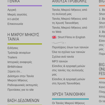
ΓΕΝΙΚΑ
ΑΙΘΟΥΣΑ ΠΡΟΒΟΛΗΣ
BIG
Αρχική
Ταινίες Μικρού Μήκους από
1. B
τη συλλογή μας
Shor
Μικρές αγγελίες
Ταινίες Μικρού Μήκους από
2. B
Η t-shOrt
τη Χρυσή Ταινιοθήκη
Shor
Επικοινωνία
201
Ταινίες Μικρού Μήκους από
το Web
3. B
Η ΜΙΚΡΟΥ ΜΗΚΟΥΣ
Κοτ
Short Films in English
ΤΑΙΝΙΑ
Είσο
στις
Περιλήψεις όλων των ταινιών
Ειδήσεις
μας
Όλα τα σχόλια των ταινιών
Τράπεζα σεναρίων
Παρα
Σχόλια ανά ταινία
Trailers
MP3 ταινιών
Ιστορικές αναφορές
BIG
Είσοδος & εγγραφή μελών
ΒΗΜΑτάκια
ONL
στις ταινίες της συλλογής
Ξέρετε ότι...
FES
μας
Διάσημοι στην Ταινία
Είσοδος & εγγραφή μελών
Μικρού Μήκους
Αίτη
στη Χρυσή Ταινιοθήκη
Ραδιοφωνικές εκπομπές
Κανο
Προτάσεις για το site
Πλη
ΧΡΥΣΗ ΤΑΙΝΙΟΘΗΚΗ
Ιστο
ΒΑΣΗ ΔΕΔΟΜΕΝΩΝ
Οι τα
Οι Ταινίες Μικρού Μήκους