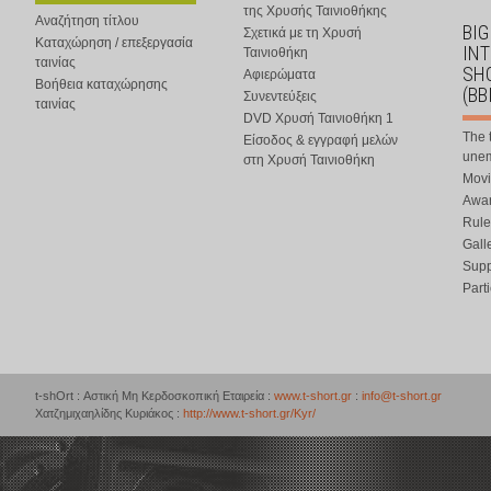
της Χρυσής Ταινιοθήκης
Αναζήτηση τίτλου
BIG
Σχετικά με τη Χρυσή
Καταχώρηση / επεξεργασία
IN
Ταινιοθήκη
ταινίας
SHO
Αφιερώματα
Βοήθεια καταχώρησης
(BB
Συνεντεύξεις
ταινίας
DVD Χρυσή Ταινιοθήκη 1
The 
Είσοδος & εγγραφή μελών
une
στη Χρυσή Ταινιοθήκη
Movi
Awar
Rule
Gall
Supp
Part
t-shOrt : Αστική Μη Κερδοσκοπική Εταιρεία :
www.t-short.gr
:
info@t-short.gr
Χατζημιχαηλίδης Κυριάκος :
http://www.t-short.gr/Kyr/