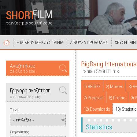
Η ΜΙΚΡΟΥ ΜΗΚΟΥΣ ΤΑΙΝΙΑ
ΑΙΘΟΥΣΑ ΠΡΟΒΟΛΗΣ
ΧΡΥΣΗ ΤΑΙΝ
BigBang Internationa
Αναζητήστε
Iranian Short Films
σε όλο το site
1) BBISFF
2) Movies
3) A
Γρήγορη αναζήτηση
στη συλλογή μας
7) Program
8) Promo
9) 
12) Downloads
13) Statisti
Ταινία
Statistics
Σκηνοθέτης