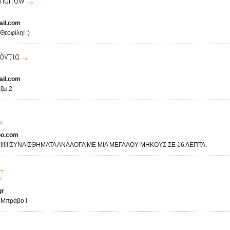
morrow
ail.com
Θεοφίλη! :)
όντια
ail.com
άζω 2
μ
oo.com
!!!!!!ΣΥΝΑΙΣΘΗΜΑΤΑ ΑΝΑΛΟΓΑ ΜΕ ΜΙΑ ΜΕΓΑΛΟΥ ΜΗΚΟΥΣ ΣΕ 16 ΛΕΠΤΑ.
μ
gr
,Μπράβο !