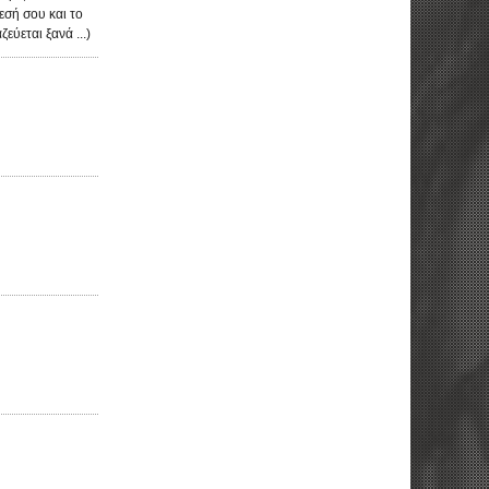
εσή σου και το
εύεται ξανά ...)