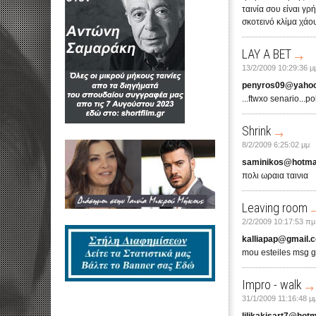
ταινία σου είναι γρ
σκοτεινό κλίμα χάου
LAY A BET
13/2/2009 10:29:36 μ
penyros09@yahoo
...ftwxo senario...po
Shrink
8/2/2009 6:25:02 μμ
saminikos@hotma
πολι ωραια ταινια
Leaving room
2/2/2009 10:17:53 πμ
kalliapap@gmail.
mou esteiles msg g
Impro - walk
31/1/2009 11:16:48 μ