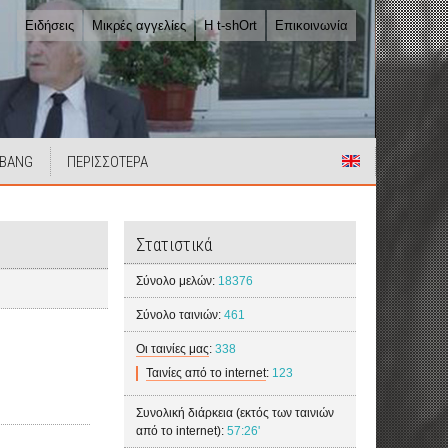
Ειδήσεις
Μικρές αγγελίες
Η t-shOrt
Επικοινωνία
 BANG
ΠΕΡΙΣΣΟΤΕΡΑ
Στατιστικά
Σύνολο μελών:
18376
Σύνολο ταινιών:
461
Οι ταινίες μας
:
338
Ταινίες από το internet
:
123
Συνολική διάρκεια (εκτός των ταινιών
από το internet):
57:26'