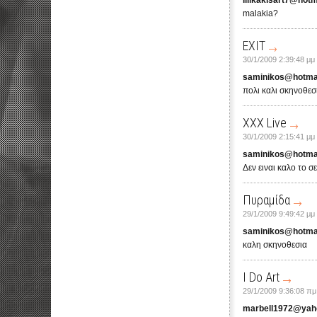
lilikakisart7@hot
malakia?
EXIT
30/1/2009 2:39:48 μμ
saminikos@hotma
πολι καλι σκηνοθεσ
XXX Live
30/1/2009 2:15:41 μμ
saminikos@hotma
Δεν ειναι καλο το σ
Πυραμίδα
29/1/2009 9:49:42 μμ
saminikos@hotma
καλη σκηνοθεσια
I Do Art
29/1/2009 9:36:08 πμ
marbell1972@yah