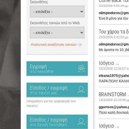
Come Back To
Σκηνοθέτης
23/3/2009 4:55:29 μμ
olimpiodoros@gm
Ένα 8 μόνο για την 
Σκηνοθέτης ταινιών από το Web
Του χάρου τα δ
23/3/2009 4:42:53 μμ
olimpiodoros@gm
Αναλυτική αναζήτηση ταινιών
Με άριστα το 10, β
Ισόγειο
Εγγραφή
23/3/2009 12:26:57 π
στο newsletter
eleana1975@yah
ΠΑΡΑ ΠΟΛΥ ΚΑΛΗ!
Είσοδος / εγγραφή
στις ταινίες μας
BRAINSTORM
14/3/2009 10:16:38 μ
(απαραίτητο για την ψηφοφορία των
ταινιών)
ggortsos@yahoo.
Πολύ καλή δουλειά
Είσοδος / εγγραφή
στη Χρυσή Ταινιοθήκη
Ισόγειο