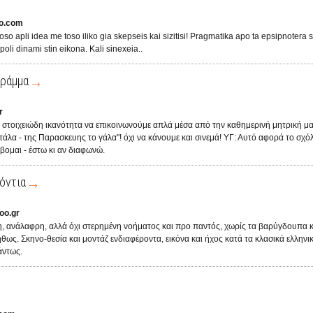
o.com
 Toso apli idea me toso iliko gia skepseis kai sizitisi! Pragmatika apo ta epsipnotera 
li dinami stin eikona. Kali sinexeia..
γράμμα
r
η στοιχειώδη ικανότητα να επικοινωνούμε απλά μέσα από την καθημερινή μητρική μα
τάλα - της Παρασκευης το γάλα"! όχι να κάνουμε και σινεμά! ΥΓ: Αυτό αφορά το σχόλι
έβομαι - έστω κι αν διαφωνώ.
όντια
oo.gr
, ανάλαφρη, αλλά όχι στερημένη νοήματος και προ παντός, χωρίς τα βαρύγδουπα κ
ως. Σκηνο-θεσία και μοντάζ ενδιαφέροντα, εικόνα και ήχος κατά τα κλασικά ελληνικ
άντως.