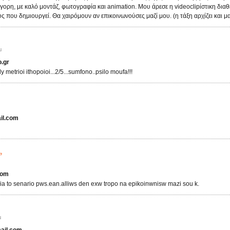
ήγορη, με καλό μοντάζ, φωτογραφία και animation. Moυ άρεσε η videoclipίστικη διαθ
ς που δημιουργεί. Θα χαιρόμουν αν επικοινωνούσες μαζί μου. (η τάξη αρχίζει και μαζ
μ
.gr
ly metrioi ithopoioi...2/5...sumfono..psilo moufa!!!
il.com
com
ia to senario pws.ean.alliws den exw tropo na epikoinwnisw mazi sou k.
μ