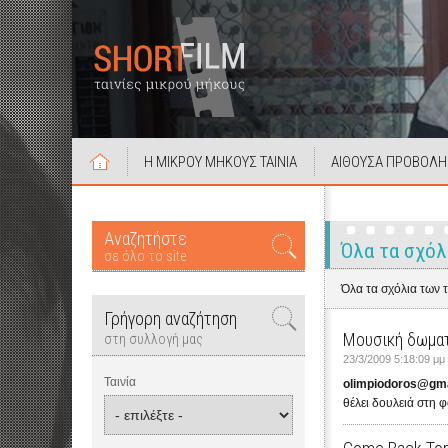
Η ΜΙΚΡΟΥ ΜΗΚΟΥΣ ΤΑΙΝΙΑ
ΑΙΘΟΥΣΑ ΠΡΟΒΟΛΗ
Αναζητήστε
Όλα τα σχόλ
σε όλο το site
Όλα τα σχόλια των 
Γρήγορη αναζήτηση
Μουσική δωμα
στη συλλογή μας
23/3/2009 5:18:09 μμ
Ταινία
olimpiodoros@gm
θέλει δουλειά στη 