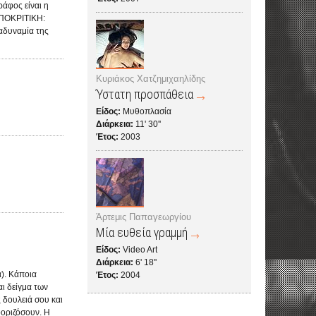
ράφος είναι η
 ΥΠΟΚΡΙΤΙΚΗ:
αδυναμία της
Κυριάκος Χατζημιχαηλίδης
Ύστατη προσπάθεια
Είδος:
Μυθοπλασία
Διάρκεια:
11' 30''
Έτος:
2003
Άρτεμις Παπαγεωργίου
Μία ευθεία γραμμή
Είδος:
Video Art
Διάρκεια:
6' 18''
α). Κάποια
Έτος:
2004
αι δείγμα των
 δουλειά σου και
οοριζόσουν. H