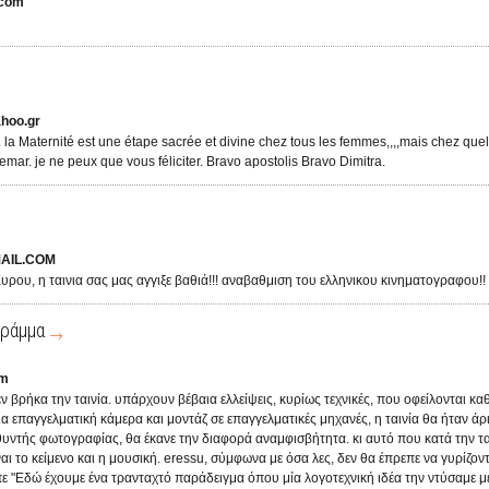
.com
hoo.gr
 la Maternité est une étape sacrée et divine chez tous les femmes,,,,mais chez qu
ar. je ne peux que vous féliciter. Bravo apostolis Bravo Dimitra.
AIL.COM
υρου, η ταινια σας μας αγγιξε βαθιά!!! αναβαθμιση του ελληνικου κινηματογραφου!!
γράμμα
om
 βρήκα την ταινία. υπάρχουν βέβαια ελλείψεις, κυρίως τεχνικές, που οφείλονται κα
μια επαγγελματική κάμερα και μοντάζ σε επαγγελματικές μηχανές, η ταινία θα ήταν ά
υθυντής φωτογραφίας, θα έκανε την διαφορά αναμφισβήτητα. κι αυτό που κατά την τ
ναι το κείμενο και η μουσική. eressu, σύμφωνα με όσα λες, δεν θα έπρεπε να γυρίζονται
ε "Εδώ έχουμε ένα τρανταχτό παράδειγμα όπου μία λογοτεχνική ιδέα την ντύσαμε με