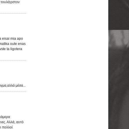
 τουλάχιστον
ha eisai mia apo
gmatika oute enas
ste ta ligotera
γμα,αλλά μέσα...
 κάμερα
νες. Αλλά, αυτό
ι πολλοί