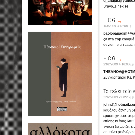
d_andjus@yahoo
Bravo..sinexise
H.C.G.
1/3/2009 3:18:08 μμ
paolopapadim@ya
ça m'a trop choqué.
devienne un cauchem
H.C.G.
23/2/2009 4:16:00 μμ
THEANOV@HOTM
Συγχαρητηρια Κε. Κ
Το τελευταίο 
22/2/2009 2:08:25 μμ
johnd@hotmail.c
καθόλου άσχημη δεν
ερασιτεχνισμό. με 
επίσης κι ένας διε
γνώμη ξεχωρίζει, εί
σημαίνει ρε άνθρωπ