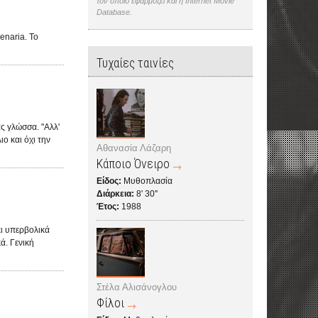
τον οποίο εφαρμόζει και η Internet Movie
Database.
senaria. To
Τυχαίες ταινίες
ς γλώσσα. "Αλλ'
ο και όχι την
Αθανασία Λάζαρη
Κάποιο Όνειρο
Είδος:
Μυθοπλασία
Διάρκεια:
8' 30''
Έτος:
1988
ι υπερβολικά
ά. Γενική
Στέλα Αλισάνογλου
Φίλοι