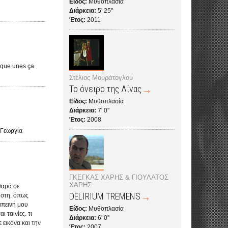
Είδος:
Μυθοπλασία
Διάρκεια:
5' 25''
Έτος:
2011
elque unes ça
Στέλιος Μουράτογλου
Το όνειρο της Λίνας
Είδος:
Μυθοπλασία
Διάρκεια:
7' 0''
Έτος:
2008
 Γεωργία
ΓΚΕΓΚΑΣ ΧΑΡΗΣ & ΓΙΟΥΛΑΤΟΣ
ΧΑΡΗΣ
θαρά σε
DELIRIUM TREMENS
ριστη. όπως
απεινή μου
Είδος:
Μυθοπλασία
 ταινίες. τι
Διάρκεια:
6' 0''
 εικόνα και την
Έτος:
2007