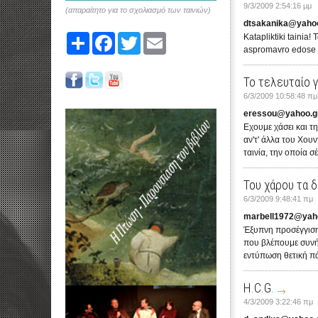
9/3/2009 2:54:16 μμ
(απαραίτητο για το σχολιασμό των ταινιών)
dtsakanika@yaho
Katapliktiki tainia!
Share
Facebook
Twitter
Email
aspromavro edose po
Το τελευταίο 
6/3/2009 10:58:48 πμ
eressou@yahoo.g
Εχουμε χάσει και τ
αν'τ' άλλα του Χουν
ταινία, την οποία σ
Του χάρου τα δ
6/3/2009 9:48:41 πμ
marbell1972@yah
Έξυπνη προσέγγιση
που βλέπουμε συνήθ
εντύπωση θετική π
H.C.G.
4/3/2009 3:22:46 πμ