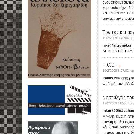
ονοματίσαμε σινεμά"
κορυφαία τέχνη διό
7/10 ΜΟΝΤΑΖ: 6/10
ταινίας. την επόμε
Έρωτας και αρ
19/2/2009 3:46:04 μμ
nike@altecnet.gr
AΠΙΣΤΕΥΤΕΣ ΠΡΑΓΜ
H.C.G.
19/2/2009 8:07:02 πμ
iraklis1908gr@ya
Φοβερή ταινία! Απ
Νοσταλγός το
17/2/2009 11:59:55 π
mkgr2005@yahoo
Μιχάλη, είμαι η Ντ
στιγμή έμαθα τυχαία
κόμιξ σου. Αναγνώρ
η προοπτική της. Χ