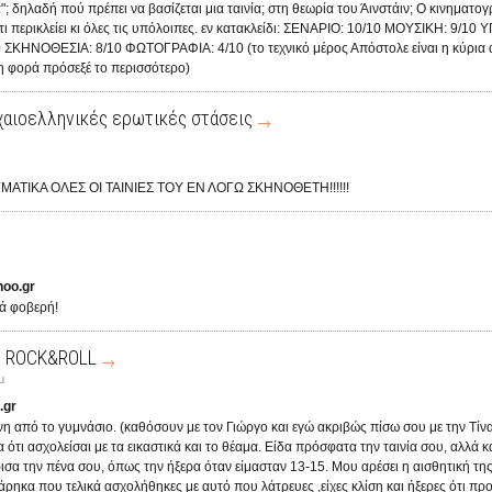
; δηλαδή πού πρέπει να βασίζεται μια ταινία; στη θεωρία του Άινστάιν; Ο κινηματογ
τι περικλείει κι όλες τις υπόλοιπες. εν κατακλείδι: ΣΕΝΑΡΙΟ: 10/10 ΜΟΥΣΙΚΗ: 9/10
 ΣΚΗΝΟΘΕΣΙΑ: 8/10 ΦΩΤΟΓΡΑΦΙΑ: 4/10 (το τεχνικό μέρος Απόστολε είναι η κύρια 
νη φορά πρόσεξέ το περισσότερο)
χαιοελληνικές ερωτικές στάσεις
ΑΤΙΚΑ ΟΛΕΣ ΟΙ ΤΑΙΝΙΕΣ ΤΟΥ ΕΝ ΛΟΓΩ ΣΚΗΝΟΘΕΤΗ!!!!!!
hoo.gr
λά φοβερή!
υ ROCK&ROLL
μ
.gr
ένη από το γυμνάσιο. (καθόσουν με τον Γιώργο και εγώ ακριβώς πίσω σου με την Τίν
 ότι ασχολείσαι με τα εικαστικά και το θέαμα. Είδα πρόσφατα την ταινία σου, αλλά κ
ισα την πένα σου, όπως την ήξερα όταν είμασταν 13-15. Μου αρέσει η αισθητική της
άρηκα που τελικά ασχολήθηκες με αυτό που λάτρευες ,είχες κλίση και ήξερες ότι πρ