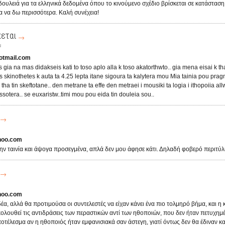
ουλειά για τα ελληνικά δεδομένα όπου το κινούμενο σχέδιο βρίσκεται σε κατάσταση
 να δω περισσότερα. Καλή συνέχεια!
κεται
μ
otmail.com
es gia na mas didakseis kati to toso aplo alla k toso akatorthwto.. gia mena eisai k t
 skinothetes k auta ta 4.25 lepta itane sigoura ta kalytera mou Mia tainia pou pra
a tin skeftotane.. den metrane ta effe den metraei i mousiki ta logia i ithopoiia allw
ssotera.. se euxaristw..timi mou pou eida tin douleia sou..
hoo.com
ν ταινία και άψογα προσεγμένα, απλά δεν μου άφησε κάτι. Δηλαδή φοβερό περιτύλι
hoo.com
έα, αλλά θα προτιμούσα οι συντελεστές να είχαν κάνει ένα πιο τολμηρό βήμα, και η
λουθεί τις αντιδράσεις των περαστικών αντί των ηθοποιών, που δεν ήταν πετυχημέ
ποτέλεσμα αν η ηθοποιός ήταν εμφανισιακά σαν άστεγη, γιατί όντως δεν θα έδιναν κα