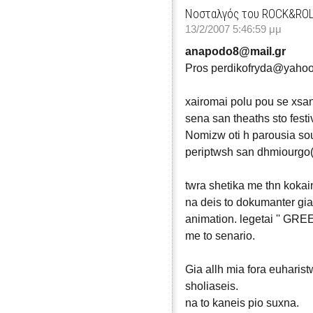
Νοσταλγός του ROCK&RO
13/2/2007 5:46:59 μμ
anapodo8@mail.gr
Pros perdikofryda@yahoo
xairomai polu pou se xsa
sena san theaths sto festi
Nomizw oti h parousia so
periptwsh san dhmiourgo( 
twra shetika me thn kokai
na deis to dokumanter gia
animation. legetai '' GR
me to senario.
Gia allh mia fora euharis
sholiaseis.
na to kaneis pio suxna.