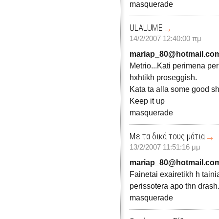
masquerade
ULALUME
14/2/2007 12:40:00 πμ
mariap_80@hotmail.co
Metrio...Kati perimena per
hxhtikh proseggish.
Kata ta alla some good sh
Keep it up
masquerade
Με τα δικά τους μάτια
13/2/2007 11:51:16 μμ
mariap_80@hotmail.co
Fainetai exairetikh h tain
perissotera apo thn drash.
masquerade