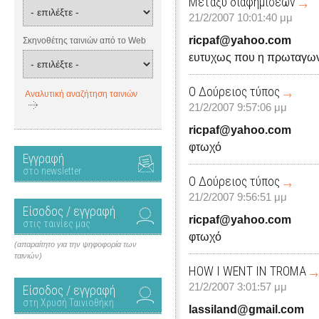
Μεταξύ διαφημίσεων
21/2/2007 10:01:40 μμ
ricpaf@yahoo.com
Σκηνοθέτης ταινιών από το Web
ευτυχως που η πρωταγωνί
Ο Δούρειος τύπος
Αναλυτική αναζήτηση ταινιών
21/2/2007 9:57:06 μμ
ricpaf@yahoo.com
φτωχό
Εγγραφή
στο newsletter
Ο Δούρειος τύπος
21/2/2007 9:56:51 μμ
Είσοδος / εγγραφή
ricpaf@yahoo.com
στις ταινίες μας
φτωχό
(απαραίτητο για την ψηφοφορία των
ταινιών)
HOW I WENT IN TROMA
21/2/2007 3:01:57 μμ
Είσοδος / εγγραφή
στη Χρυσή Ταινιοθήκη
lassiland@gmail.com