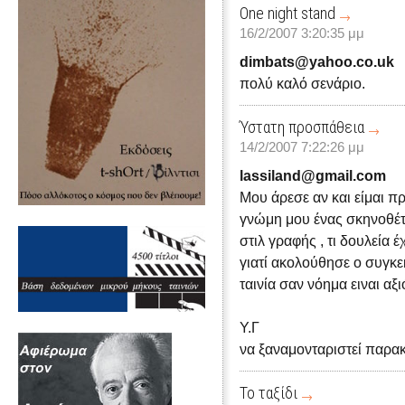
One night stand
16/2/2007 3:20:35 μμ
dimbats@yahoo.co.uk
πολύ καλό σενάριο.
Ύστατη προσπάθεια
14/2/2007 7:22:26 μμ
lassiland@gmail.com
Μου άρεσε αν και είμαι π
γνώμη μου ένας σκηνοθέτ
στιλ γραφής , τι δουλεία 
γιατί ακολούθησε ο συγκε
ταινία σαν νόημα ειναι αξ
Υ.Γ
να ξαναμονταριστεί παρακα
Το ταξίδι