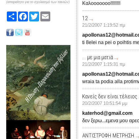
(απαραίτητο για το σχολιασμό των ταινιών)
Καλοοοοοοο!!!!!!!!
Share
Facebook
Twitter
Email
12
21/2/2007 1:19:52 πμ
apollonas12@hotmail.
ti 8elei na pei o poihtis
... με μια ματιά
21/2/2007 1:15:31 πμ
apollonas12@hotmail.
wraia ta podia alla proti
Κανείς δεν είναι τέλειος
20/2/2007 10:51:54 μμ
katerhod@gmail.com
δεν ξερω...εμενα μου αρε
ΑΝΤΙΣΤΡΟΦΗ ΜΕΤΡΗΣΗ