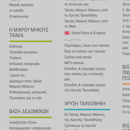
τη συλλογή μας
Shor
Μικρές αγγελίες
Ταινίες Μικρού Μήκους από
2. B
Η t-shOrt
τη Χρυσή Ταινιοθήκη
Shor
Επικοινωνία
201
Ταινίες Μικρού Μήκους από
το Web
3. B
Η ΜΙΚΡΟΥ ΜΗΚΟΥΣ
Κοτ
Short Films in English
ΤΑΙΝΙΑ
Είσο
στις
Περιλήψεις όλων των ταινιών
Ειδήσεις
μας
Όλα τα σχόλια των ταινιών
Τράπεζα σεναρίων
Παρα
Σχόλια ανά ταινία
Trailers
MP3 ταινιών
Ιστορικές αναφορές
BIG
Είσοδος & εγγραφή μελών
ΒΗΜΑτάκια
ONL
στις ταινίες της συλλογής
Ξέρετε ότι...
FES
μας
Διάσημοι στην Ταινία
Είσοδος & εγγραφή μελών
Μικρού Μήκους
Αίτη
στη Χρυσή Ταινιοθήκη
Ραδιοφωνικές εκπομπές
Κανο
Προτάσεις για το site
Πλη
ΧΡΥΣΗ ΤΑΙΝΙΟΘΗΚΗ
Ιστο
ΒΑΣΗ ΔΕΔΟΜΕΝΩΝ
Οι τα
Οι Ταινίες Μικρού Μήκους
της Χρυσής Ταινιοθήκης
Αναζήτηση τίτλου
BIG
Σχετικά με τη Χρυσή
Καταχώρηση / επεξεργασία