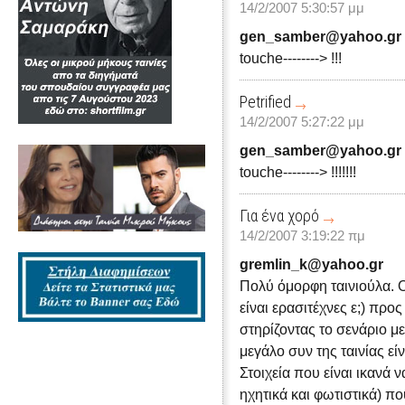
14/2/2007 5:30:57 μμ
gen_samber@yahoo.gr
touche--------> !!!
Petrified
14/2/2007 5:27:22 μμ
gen_samber@yahoo.gr
touche--------> !!!!!!!
Για ένα χορό
14/2/2007 3:19:22 πμ
gremlin_k@yahoo.gr
Πολύ όμορφη ταινιούλα. 
είναι ερασιτέχνες ε;) πρ
στηρίζοντας το σενάριο μ
μεγάλο συν της ταινίας εί
Στοιχεία που είναι ικανά 
ηχητικά και φωτιστικά) π