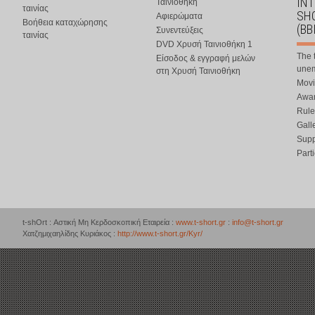
IN
Ταινιοθήκη
ταινίας
SHO
Αφιερώματα
Βοήθεια καταχώρησης
(BB
Συνεντεύξεις
ταινίας
DVD Χρυσή Ταινιοθήκη 1
The 
Είσοδος & εγγραφή μελών
une
στη Χρυσή Ταινιοθήκη
Movi
Awar
Rule
Gall
Supp
Part
t-shOrt : Αστική Μη Κερδοσκοπική Εταιρεία :
www.t-short.gr
:
info@t-short.gr
Χατζημιχαηλίδης Κυριάκος :
http://www.t-short.gr/Kyr/