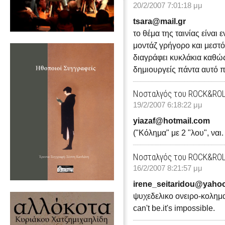
20/2/2007 7:01:18 μμ
tsara@mail.gr
το θέμα της ταινίας είναι 
μοντάζ γρήγορο και μεστό
διαγράφει κυκλάκια καθώς
δημιουργείς πάντα αυτό π
Νοσταλγός του ROCK&RO
19/2/2007 6:18:22 μμ
yiazaf@hotmail.com
("Κόλημα" με 2 "λου", ναι.
Νοσταλγός του ROCK&RO
16/2/2007 8:21:57 μμ
irene_seitaridou@yahoo
ψυχεδελικο ονειρο-κολημα(μ
can't be.it's impossible.