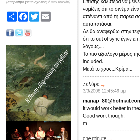
Επίσης καλύτερα να μείνετ
(απαραίτητο για το σχολιασμό των ταινιών)
νομίζεις ότι το σινέμα είν
Share
Facebook
Twitter
Email
απέναντι από τη παρέα σου
αυταπατάσαι.
Δε θα αναφερθω στην τεχν
ότι το out of sync έγινε 
λόγους....
Το πιο αξιόλογο μέρος της 
included.
Μετά το χάος...Κρίμα...
Ζαλόρα
3/3/2008 12:45:46 μμ
mariap_80@hotmail.co
It would work better in thea
Good work though.
m
one minute