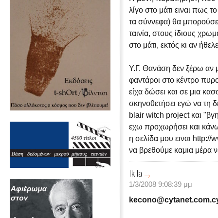
λίγο στο μάτι ειναι πως τ
τα σύννεφα) θα μπορούσε 
ταινία, στους ίδιους χρω
στο μάτι, εκτός κι αν ήθε
Υ.Γ. Θανάση δεν ξέρω αν 
φαντάροι στο κέντρο πυρο
είχα δώσει και σε μια κασ
σκηνοθετήσει εγώ να τη δε
blair witch project και "
εχω προχωρήσει και κάνω 
η σελίδα μου ειναι http:
να βρεθούμε καμια μέρα ν
Ιkila
1/3/2008 9:08:39 μμ
kecono@cytanet.com.c