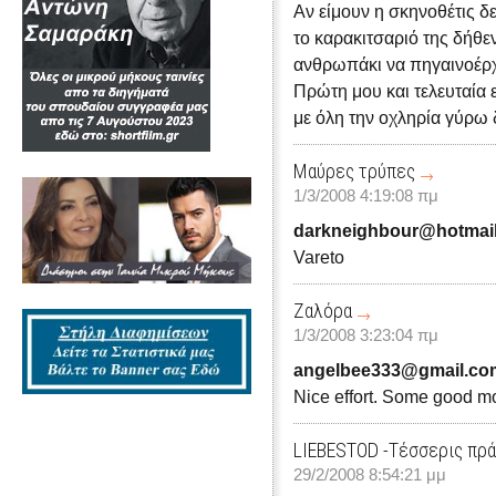
Αν είμουν η σκηνοθέτις δε
το καρακιτσαριό της δήθεν
ανθρωπάκι να πηγαινοέρ
Πρώτη μου και τελευταία 
με όλη την οχληρία γύρω 
Μαύρες τρύπες
1/3/2008 4:19:08 πμ
darkneighbour@hotmai
Vareto
Ζαλόρα
1/3/2008 3:23:04 πμ
angelbee333@gmail.co
Nice effort. Some good mo
LIEBESTOD -Τέσσερις πρά
29/2/2008 8:54:21 μμ