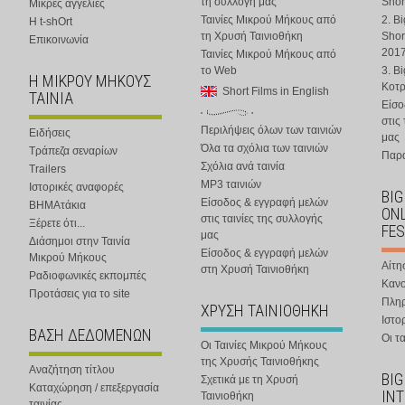
τη συλλογή μας
Shor
Μικρές αγγελίες
Ταινίες Μικρού Μήκους από
2. B
Η t-shOrt
τη Χρυσή Ταινιοθήκη
Shor
Επικοινωνία
201
Ταινίες Μικρού Μήκους από
το Web
3. B
Η ΜΙΚΡΟΥ ΜΗΚΟΥΣ
Κοτ
Short Films in English
ΤΑΙΝΙΑ
Είσο
στις
Περιλήψεις όλων των ταινιών
Ειδήσεις
μας
Όλα τα σχόλια των ταινιών
Τράπεζα σεναρίων
Παρα
Σχόλια ανά ταινία
Trailers
MP3 ταινιών
Ιστορικές αναφορές
BIG
Είσοδος & εγγραφή μελών
ΒΗΜΑτάκια
ONL
στις ταινίες της συλλογής
Ξέρετε ότι...
FES
μας
Διάσημοι στην Ταινία
Είσοδος & εγγραφή μελών
Μικρού Μήκους
Αίτη
στη Χρυσή Ταινιοθήκη
Ραδιοφωνικές εκπομπές
Κανο
Προτάσεις για το site
Πλη
ΧΡΥΣΗ ΤΑΙΝΙΟΘΗΚΗ
Ιστο
ΒΑΣΗ ΔΕΔΟΜΕΝΩΝ
Οι τα
Οι Ταινίες Μικρού Μήκους
της Χρυσής Ταινιοθήκης
Αναζήτηση τίτλου
BIG
Σχετικά με τη Χρυσή
Καταχώρηση / επεξεργασία
IN
Ταινιοθήκη
ταινίας