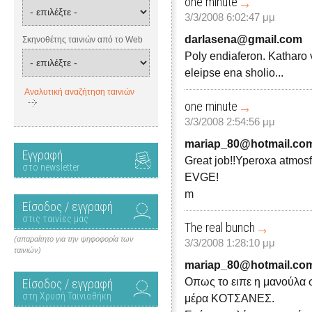
one minute
3/3/2008 6:02:47 μμ
darlasena@gmail.com
Σκηνοθέτης ταινιών από το Web
Poly endiaferon. Katharo
eleipse ena sholio...
Αναλυτική αναζήτηση ταινιών
one minute
3/3/2008 2:54:56 μμ
mariap_80@hotmail.co
Εγγραφή
Great job!!Yperoxa atmos
στο newsletter
EVGE!
m
Είσοδος / εγγραφή
στις ταινίες μας
The real bunch
(απαραίτητο για την ψηφοφορία των
3/3/2008 1:28:10 μμ
ταινιών)
mariap_80@hotmail.co
Οπως το ειπε η μανούλα σο
Είσοδος / εγγραφή
στη Χρυσή Ταινιοθήκη
μέρα ΚΟΤΣΑΝΕΣ.