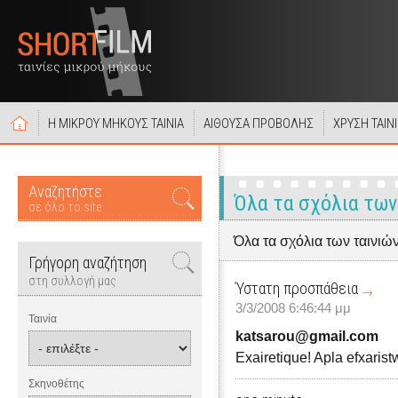
Η ΜΙΚΡΟΥ ΜΗΚΟΥΣ ΤΑΙΝΙΑ
ΑΙΘΟΥΣΑ ΠΡΟΒΟΛΗΣ
ΧΡΥΣΗ ΤΑΙΝ
Αναζητήστε
Όλα τα σχόλια των
σε όλο το site
Όλα τα σχόλια των ταινιώ
Γρήγορη αναζήτηση
στη συλλογή μας
Ύστατη προσπάθεια
3/3/2008 6:46:44 μμ
Ταινία
katsarou@gmail.com
Exairetique! Apla efxaristw
Σκηνοθέτης