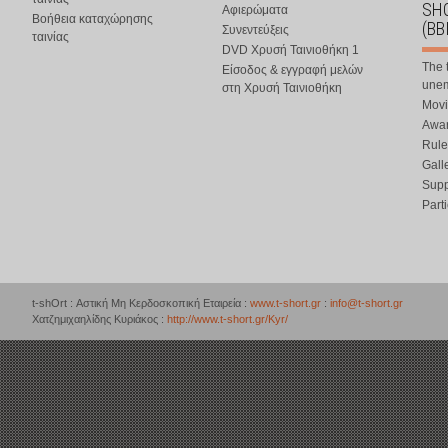
SHO
Αφιερώματα
Βοήθεια καταχώρησης
(BB
Συνεντεύξεις
ταινίας
DVD Χρυσή Ταινιοθήκη 1
The 
Είσοδος & εγγραφή μελών
une
στη Χρυσή Ταινιοθήκη
Movi
Awar
Rule
Gall
Supp
Part
t-shOrt : Αστική Μη Κερδοσκοπική Εταιρεία :
www.t-short.gr
:
info@t-short.gr
Χατζημιχαηλίδης Κυριάκος :
http://www.t-short.gr/Kyr/