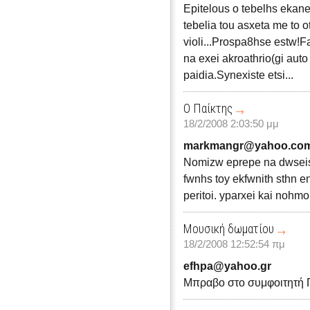
Epitelous o tebelhs ekane
tebelia tou asxeta me to o
violi...Prospa8hse estw!F
na exei akroathrio(gi auto
paidia.Synexiste etsi...
Ο Παίκτης
18/2/2008 2:03:50 μμ
markmangr@yahoo.co
Nomizw eprepe na dwseis 
fwnhs toy ekfwnith sthn en
peritoi. yparxei kai nohmo
Μουσική δωματίου
18/2/2008 12:52:54 πμ
efhpa@yahoo.gr
Μπραβο στο συμφοιτητή Πε