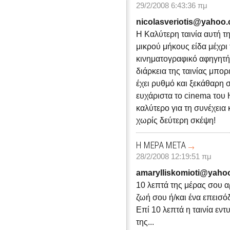
29/2/2008 6:43:36 πμ
nicolasveriotis@yahoo
Η Καλύτερη ταινία αυτή τη
μικρού μήκους είδα μέχρ
κινηματογραφικό αφηγητή.
διάρκεια της ταινίας μπορε
έχει ρυθμό και ξεκάθαρη 
ευχάριστα το cinema του 
καλύτερο για τη συνέχεια 
χωρίς δεύτερη σκέψη!
Η ΜΕΡΑ ΜΕΤΑ
28/2/2008 12:19:51 πμ
amarylliskomioti@yaho
10 λεπτά της μέρας σου α
ζωή σου ή/και ένα επεισό
Επί 10 λεπτά η ταινία εν
της...