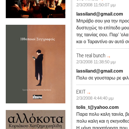
2/3/2008 11:50:07 μμ
lassiland@gmail.com
Μπράβο σου για την προσ
δυστυχώς το επίπεδο μου 
της ταινίας σου. Παρ' 'ολ
και ο Ταραντίνο αν αυτό σο
The real bunch
2/3/2008 11:38:50 μμ
lassiland@gmail.com
Πολυ σε γουσταρω ρε φιλε
EXIT
2/3/2008 4:44:40 μμ
tolis_t@yahoo.com
Παρα πολυ καλη ταινία, 
πολυ καλη και η σκηνοθε
Η μόνη παρατήρηση που 