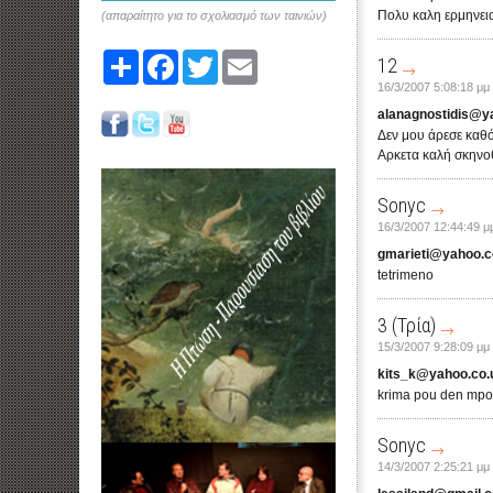
Πολυ καλη ερμηνει
(απαραίτητο για το σχολιασμό των ταινιών)
Share
Facebook
Twitter
Email
12
16/3/2007 5:08:18 μμ
alanagnostidis@y
Δεν μου άρεσε καθόλ
Αρκετα καλή σκηνοθε
Sonyc
16/3/2007 12:44:49 μ
gmarieti@yahoo.
tetrimeno
3 (Τρία)
15/3/2007 9:28:09 μμ
kits_k@yahoo.co.
krima pou den mpore
Sonyc
14/3/2007 2:25:21 μμ