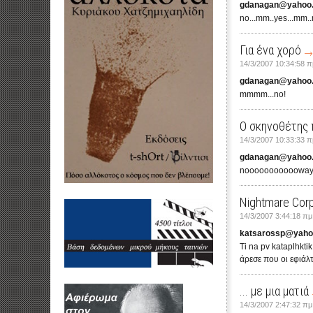
gdanagan@yahoo
no...mm..yes...mm.
Για ένα χορό
14/3/2007 10:34:58 π
gdanagan@yahoo
mmmm...no!
Ο σκηνοθέτης 
14/3/2007 10:33:33 π
gdanagan@yahoo
noooooooooooway!!!
Nightmare Corp
14/3/2007 3:44:18 πμ
katsarossp@yaho
Ti na pv kataplhkt
άρεσε που οι εφιάλ
... με μια ματιά
14/3/2007 2:47:32 πμ