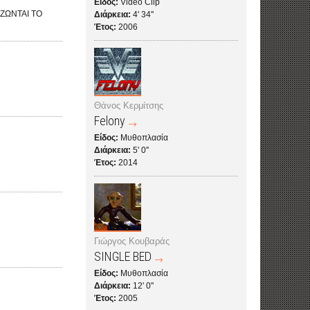
Είδος:
Video Clip
ΖΩΝΤΑΙ ΤΟ
Διάρκεια:
4' 34''
Έτος:
2006
Θάνος Κερμίτσης
Felony
Είδος:
Μυθοπλασία
Διάρκεια:
5' 0''
Έτος:
2014
Γιώργος Κουβαράς
SINGLE BED
Είδος:
Μυθοπλασία
Διάρκεια:
12' 0''
Έτος:
2005