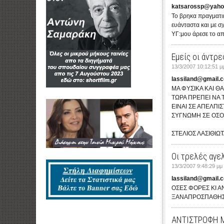
katsarossp@yaho
Το βρηκα πραγματικ
ευάνταστα και με σχ
ΥΓ:μου άρεσε το απ
Εμείς οι άντρε
13/3/2007 10:12:51 μ
lassiland@gmail.
ΜΑ ΦΥΣΙΚΑ ΚΑΙ Θ
ΤΩΡΑ ΠΡΕΠΕΙ ΝΑ 
ΕΙΝΑΙ ΣΕ ΑΠΕΛΠΙ
ΣΥΓΝΩΜΗ ΣΕ ΟΣΟ
ΣΤΕΛΙΟΣ ΛΑΣΙΘΙΩ
Οι τρελές αγε
13/3/2007 9:48:29 μμ
lassiland@gmail.
ΟΣΕΣ ΦΟΡΕΣ ΚΙ 
ΞΑΝΑΠΡΟΣΠΑΘΗΣ
ΑΝΤΙΣΤΡΟΦΗ 