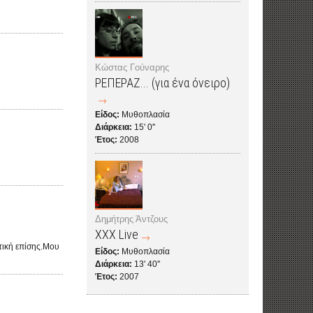
Κώστας Γούναρης
ΡΕΠΕΡΑΖ... (για ένα όνειρο)
Είδος:
Μυθοπλασία
Διάρκεια:
15' 0''
Έτος:
2008
Δημήτρης Άντζους
XXX Live
κτική επίσης.Μου
Είδος:
Μυθοπλασία
Διάρκεια:
13' 40''
Έτος:
2007