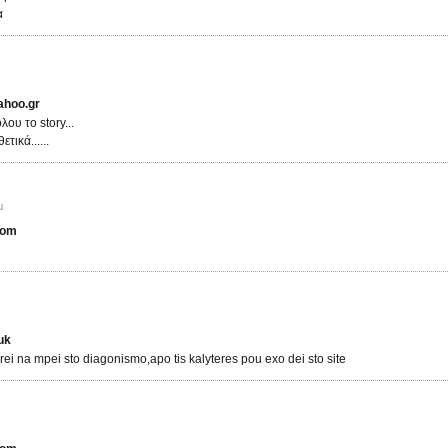
α
ahoo.gr
ου το story...
τικά......
μ
com
uk
i na mpei sto diagonismo,apo tis kalyteres pou exo dei sto site