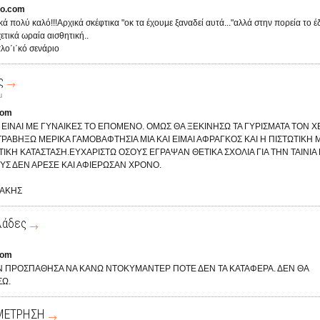
o.com
ά πολύ καλό!!!Αρχικά σκέφτικα "οκ τα έχουμε ξαναδεί αυτά..."αλλά στην πορεία το 
ετικά ωραία αισθητική..
λο΄ι΄κό σενάριο
ς
μ
com
Α ΕΙΝΑΙ ΜΕ ΓΥΝΑΙΚΕΣ ΤΟ ΕΠΟΜΕΝΟ. ΟΜΩΣ ΘΑ ΞΕΚΙΝΗΣΩ ΤΑ ΓΥΡΙΣΜΑΤΑ ΤΟΝ ΧΕ
ΤΡΑΒΗΞΩ ΜΕΡΙΚΑ ΓΑΜΟΒΑΦΤΗΣΙΑ ΜΙΑ ΚΑΙ ΕΙΜΑΙ ΑΦΡΑΓΚΟΣ ΚΑΙ Η ΠΙΣΤΩΤΙΚΗ 
ΣΤΙΚΗ ΚΑΤΑΣΤΑΣΗ.ΕΥΧΑΡΙΣΤΩ ΟΣΟΥΣ ΕΓΡΑΨΑΝ ΘΕΤΙΚΑ ΣΧΟΛΙΑ ΓΙΑ ΤΗΝ ΤΑΙΝΙΑ 
ΥΣ ΔΕΝ ΑΡΕΣΕ ΚΑΙ ΑΦΙΕΡΩΣΑΝ ΧΡΟΝΟ.
ΤΑΚΗΣ
λάδες
com
ΑΝ ΠΡΟΣΠΑΘΗΣΑ ΝΑ ΚΑΝΩ ΝΤΟΚΥΜΑΝΤΕΡ ΠΟΤΕ ΔΕΝ ΤΑ ΚΑΤΑΦΕΡΑ. ΔΕΝ ΘΑ
Ω.
ΜΕΤΡΗΣΗ