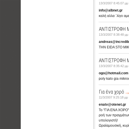
13/3/2007 8:45:07 μμ
info@albnet.gr
καλή αλλα ΄λίγο αμ
ΑΝΤΙΣΤΡΟΦΗ 
13/3/2007 8:38:48 μμ
andreas@incredib
THN EIDA STO M
ΑΝΤΙΣΤΡΟΦΗ 
13/3/2007 8:35:42 μμ
ogo@hotmail.com
poly kalo gia mikr
Για ένα χορό
11/3/2007 9:25:18 μμ
enatv@otenet.gr
Το "ΓΙΑ ΕΝΑ ΧΟΡΟ" κ
ροή των πραγμάτων,
υπολογιστή!
Ωραίαμουσική, κυρί