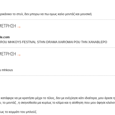
ερικάνικο το στυλ, δεν μπορω να πω ομως καλο μοντάζ και μουσική
ΜΕΤΡΗΣΗ
le.com
IKROU MHKOYS FESTIVAL STHN DRAMA XAIROMAI POU THN XANABLEPO
ΜΕΤΡΗΣΗ
ou mhkous
ατάφερε να με κρατήσει μέχρι το τέλος, δεν με ενόχλησε κάτι ιδιαίτερα, μου άρεσε 
 το μοντάζ , η σκηνοθεσία μα κυρίως το κλίμα και η αίσθηση που μου άφησε κλείνο
ως το κομμάτι του μπλούζ.