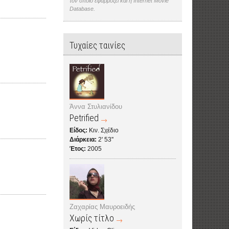
τον οποίο εφαρμόζει και η Internet Movie
Database.
Τυχαίες ταινίες
Άννα Στυλιανίδου
Petrified
Είδος:
Κιν. Σχέδιο
Διάρκεια:
2' 53''
Έτος:
2005
Ζαχαρίας Μαυροειδής
Χωρίς τίτλο