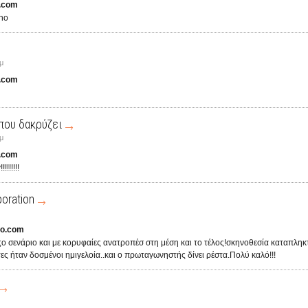
.com
.no
μ
.com
που δακρύζει
μ
.com
!!!!!!
oration
o.com
ik;o σενάριο και με κορυφαίες ανατροπέσ στη μέση και το τέλος!σκηνοθεσία καταπλη
τες ήταν δοσμένοι ημιγελοία..και ο πρωταγωνηστής δίνει ρέστα.Πολύ καλό!!!