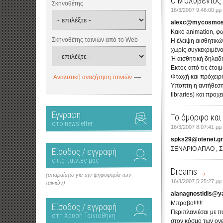
Ο Μολυβένιος
Σκηνοθέτης
16/3/2007 9:46:00 μμ
alexc@mycosmos
Κακό animation, φω
Σκηνοθέτης ταινιών από το Web
Η έλειψη αισθητικώ
χωρίς συγκεκριμένο
Ή αισθητική δηλαδή
Εκτός από τις έτοι
Φτωχή και πρόχειρη
Αναλυτική αναζήτηση ταινιών
Υποπτη η αντήθεση
libraries) και προ
Εγγραφή
Το όμορφο και
στο newsletter
16/3/2007 8:07:41 μμ
spks29@otenet.gr
ΣΕΝΑΡΙΟ ΑΠΛΟ , 
Είσοδος / εγγραφή
στις ταινίες μας
Dreams
(απαραίτητο για την ψηφοφορία των
16/3/2007 5:25:27 μμ
ταινιών)
alanagnostidis@y
Μπραβο!!!!!!
Είσοδος / εγγραφή
Περιπλανιέσαι με 
στη Χρυσή Ταινιοθήκη
στον κόσμο των ονε