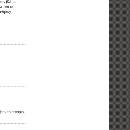
όταν βλέπω
νω από τα
κέψεις!
ήταν το σενάριο,