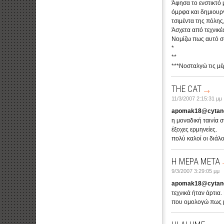
Άφησα το ενστικτό 
όμρφα και δημιουργ
τσιμέντα της πόλης,
Άσχετα από τεχνικές
Νομίζω πως αυτό συ
*
**
***Νοσταλγώ τις μέρ
THE CAT
11/3/2007 2:15:31 μμ
apomak18@cytane
η μοναδική ταινία σ
έξοχες ερμηνείες.
πολύ καλοί οι διάλο
Η ΜΕΡΑ ΜΕΤΑ
9/3/2007 3:29:05 μμ
apomak18@cytane
τεχνικά ήταν άρτια.
που ομολογώ πως μ