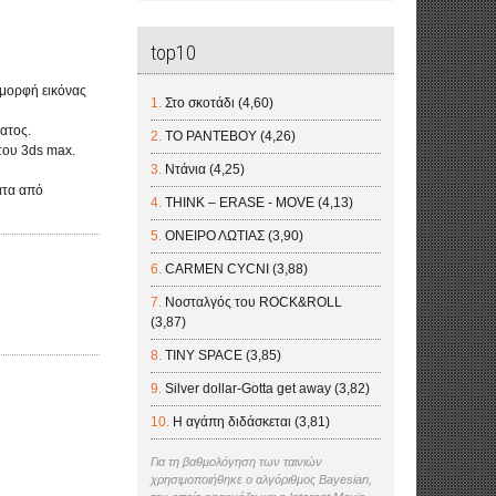
top10
 μορφή εικόνας
Στο σκοτάδι (4,60)
ατος.
ΤΟ ΡΑΝΤΕΒΟΥ (4,26)
του 3ds max.
Ντάνια (4,25)
ατα από
THINK – ERASE - MOVE (4,13)
ΟΝΕΙΡΟ ΛΩΤΙΑΣ (3,90)
CARMEN CYCNI (3,88)
Νοσταλγός του ROCK&ROLL
(3,87)
TINY SPACE (3,85)
Silver dollar-Gotta get away (3,82)
Η αγάπη διδάσκεται (3,81)
Για τη βαθμολόγηση των ταινιών
χρησιμοποιήθηκε ο αλγόριθμος Bayesian,