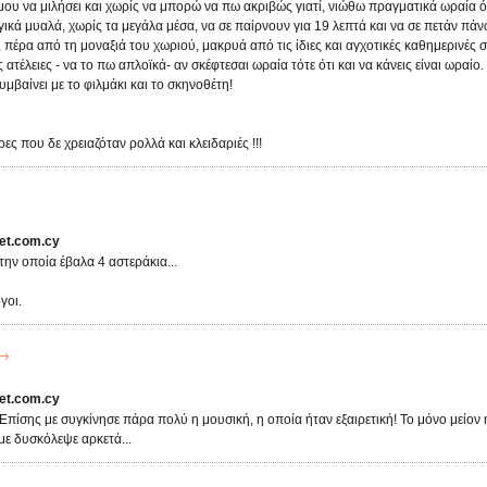
μου να μιλήσει και χωρίς να μπορώ να πω ακριβώς γιατί, νιώθω πραγματικά ωραία 
ικά μυαλά, χωρίς τα μεγάλα μέσα, να σε παίρνουν για 19 λεπτά και να σε πετάν πά
 πέρα από τη μοναξιά του χωριού, μακρυά από τις ίδιες και αγχοτικές καθημερινές σ
 ατέλειες - να το πω απλοϊκά- αν σκέφτεσαι ωραία τότε ότι και να κάνεις είναι ωραίο.
μβαίνει με το φιλμάκι και το σκηνοθέτη!
ες που δε χρειαζόταν ρολλά και κλειδαριές !!!
t.com.cy
την οποία έβαλα 4 αστεράκια...
γοι.
t.com.cy
 Επίσης με συγκίνησε πάρα πολύ η μουσική, η οποία ήταν εξαιρετική! Το μόνο μείον 
ε δυσκόλεψε αρκετά...