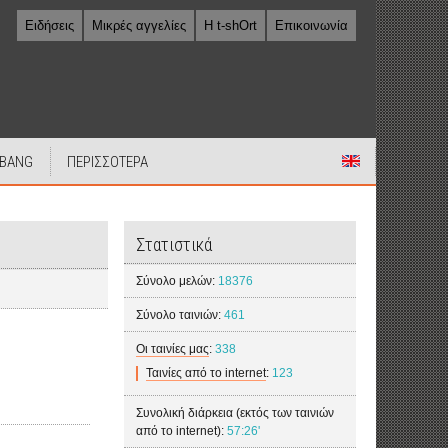
Ειδήσεις
Μικρές αγγελίες
Η t-shOrt
Επικοινωνία
 BANG
ΠΕΡΙΣΣΟΤΕΡΑ
Στατιστικά
Σύνολο μελών:
18376
Σύνολο ταινιών:
461
Οι ταινίες μας
:
338
Ταινίες από το internet
:
123
Συνολική διάρκεια (εκτός των ταινιών
από το internet):
57:26'