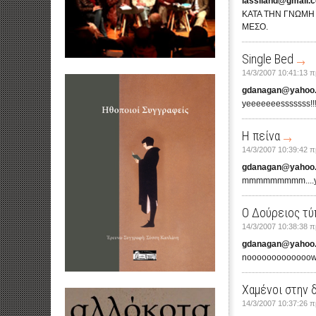
lassiland@gmail.
ΚΑΤΑ ΤΗΝ ΓΝΩΜΗ 
ΜΕΣΟ.
Single Bed
14/3/2007 10:41:13 π
gdanagan@yahoo
yeeeeeeesssssss!!!!!
Η πείνα
14/3/2007 10:39:42 π
gdanagan@yahoo
mmmmmmmmm....
Ο Δούρειος τύ
14/3/2007 10:38:38 π
gdanagan@yahoo
noooooooooooooway
Χαμένοι στην 
14/3/2007 10:37:26 π