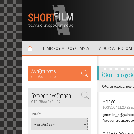
Η ΜΙΚΡΟΥ ΜΗΚΟΥΣ ΤΑΙΝΙΑ
ΑΙΘΟΥΣΑ ΠΡΟΒΟΛΗ
Αναζητήστε
Όλα τα σχόλ
σε όλο το site
Όλα τα σχόλια των 
Γρήγορη αναζήτηση
Sonyc
στη συλλογή μας
16/3/2007 11:20:22 μ
Ταινία
gremlin_k@yahoo
Απογοητευτικοτατο