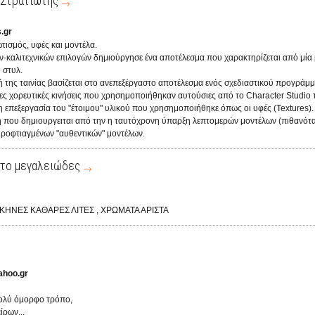
 Στρατιώτης
.gr
τισμός, υφές και μοντέλα.
ν-καλιτεχνικών επιλογών δημιούργησε ένα αποτέλεσμα που χαρακτηρίζεται από μία
 στυλ.
 της ταινίας βασίζεται στο ανεπεξέργαστο αποτέλεσμα ενός σχεδιαστικού προγράμμ
μες χoρευτικές κινήσεις που χρησημοποιήθηκαν αυτούσιες από το Character Studio 
 επεξεργασία του "έτοιμου" υλικού που χρησημοποιήθηκε όπως οι υφές (Textures).
 που δημιουργειται από την η ταυτόχρονη ύπαρξη λεπτομερών μοντέλων (πιθανότ
χειροφτιαγμένων "αυθεντικών" μοντέλων.
 το μεγαλειώδες
ΣΚΗΝΕΣ ΚΑΘΑΡΕΣ ΛΙΤΕΣ , ΧΡΩΜΑΤΑ ΑΡΙΣΤΑ
ahoo.gr
πολύ όμορφο τρόπο,
ίρων...