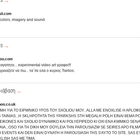
il.com
 colors, imagery and sound.
is
hoo.com
 αγαπητε... experimental video art γραφει!!!
χρειαζετε να πω... τα`πε ολα ο κυριος Tselios.
διάβαση
hoo.co.uk
H YIA TO EIPWNIKO YFOS TOY SXOLIOU MOY...ALLA ME ENOXLISE H APLOI
TAINIAS...H SKLHPOTHTA THS YPARKSHS STH MEGALH POLH EINAI 8EMA PO
IKONES KAI SXOLIO DYNAMIKO KAI POLYEPIPEDO KI OXI ENA KWMIKO SENAP
A...OSO YIA TH DIKH MOY DOYLEIA THN PAROUSIAZW SE SEIRES APO FILMA
I EVENTS KAI DEN EINAI DYNATH H PAROUSIASH THS S'AYTO TO SITE. SAS 
LISH SAS ME TIMA.