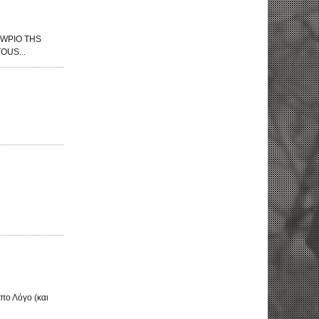
XWPIO THS
OUS...
απο Λόγο (και