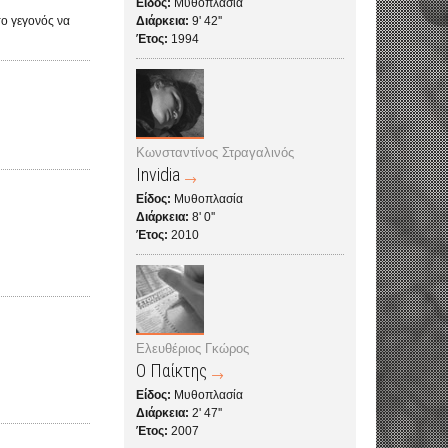
Είδος:
Μυθοπλασία
το γεγονός να
Διάρκεια:
9' 42''
Έτος:
1994
Κωνσταντίνος Στραγαλινός
Invidia
Είδος:
Μυθοπλασία
Διάρκεια:
8' 0''
Έτος:
2010
Ελευθέριος Γκώρος
Ο Παίκτης
Είδος:
Μυθοπλασία
Διάρκεια:
2' 47''
Έτος:
2007