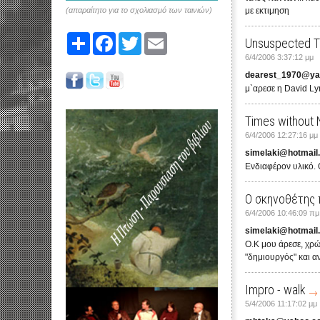
(απαραίτητο για το σχολιασμό των ταινιών)
με εκτιμηση
Share
Facebook
Twitter
Email
Unsuspected 
6/4/2006 3:37:12 μμ
dearest_1970@y
μ`αρεσε η David Ly
Times without
6/4/2006 12:27:16 μμ
simelaki@hotmail
Ενδιαφέρον υλικό. 
Ο σκηνοθέτης 
6/4/2006 10:46:09 πμ
simelaki@hotmail
Ο.Κ μου άρεσε, χρώμ
"δημιουργός" και αν
Impro - walk
5/4/2006 11:17:02 μμ