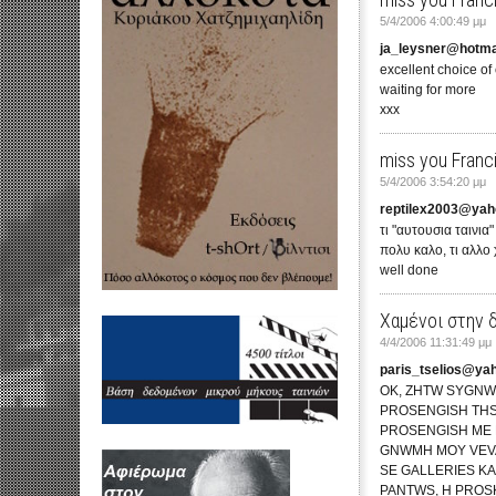
5/4/2006 4:00:49 μμ
ja_leysner@hotma
excellent choice of
waiting for more
xxx
miss you Franc
5/4/2006 3:54:20 μμ
reptilex2003@ya
τι "αυτουσια ταινια"
πολυ καλο, τι αλλο 
well done
Χαμένοι στην 
4/4/2006 11:31:49 μμ
paris_tselios@ya
OK, ZHTW SYGNWM
PROSENGISH THS 
PROSENGISH ME E
GNWMH MOY VEVAI
SE GALLERIES KA
PANTWS, H PROSK