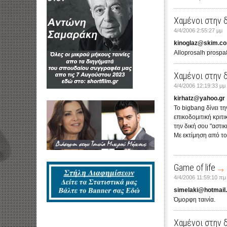
Χαμένοι στην 
4/4/2006 2:55:27 μμ
kinoglaz@skim.c
Alloprosalh prospa8
Χαμένοι στην 
4/4/2006 12:19:33 μμ
kirhatz@yahoo.gr
Το bigbang δίνει τη
επικοδομιτική κριτι
την δική σου "αστικ
Με εκτίμηση από το
Game of life
4/4/2006 11:59:10 πμ
simelaki@hotmail
Όμορφη ταινία.
Χαμένοι στην 