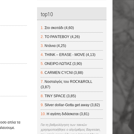
top10
Στο σκοτάδι (4,60)
ΤΟ ΡΑΝΤΕΒΟΥ (4,26)
Ντάνια (4,25)
THINK – ERASE - MOVE (4,13)
ΟΝΕΙΡΟ ΛΩΤΙΑΣ (3,90)
CARMEN CYCNI (3,88)
Νοσταλγός του ROCK&ROLL
(3,87)
TINY SPACE (3,85)
Silver dollar-Gotta get away (3,82)
Η αγάπη διδάσκεται (3,81)
 τοσο απλα τα
Για τη βαθμολόγηση των ταινιών
αλευουμε.
χρησιμοποιήθηκε ο αλγόριθμος Bayesian,