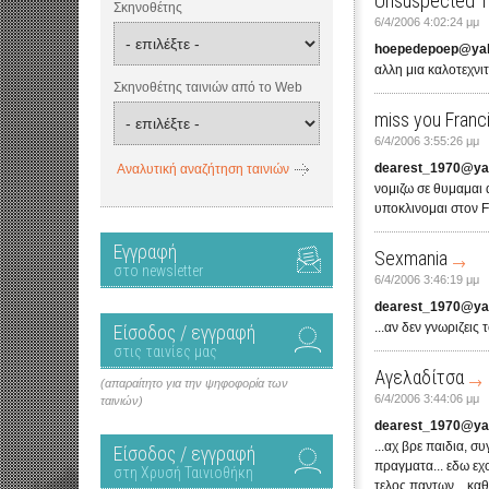
Unsuspected 
Σκηνοθέτης
6/4/2006 4:02:24 μμ
hoepedepoep@ya
αλλη μια καλοτεχνιτ
Σκηνοθέτης ταινιών από το Web
miss you Franc
6/4/2006 3:55:26 μμ
dearest_1970@y
Αναλυτική αναζήτηση ταινιών
νομιζω σε θυμαμαι α
υποκλινομαι στον F
Εγγραφή
Sexmania
στο newsletter
6/4/2006 3:46:19 μμ
dearest_1970@y
...αν δεν γνωριζεις
Είσοδος / εγγραφή
στις ταινίες μας
Αγελαδίτσα
(απαραίτητο για την ψηφοφορία των
6/4/2006 3:44:06 μμ
ταινιών)
dearest_1970@y
...αχ βρε παιδια, σ
Είσοδος / εγγραφή
πραγματα... εδω εχ
στη Χρυσή Ταινιοθήκη
τελος παντων... κα