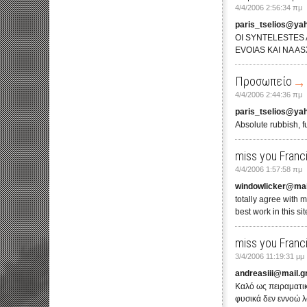
4/4/2006 2:56:34 πμ
paris_tselios@ya
OI SYNTELESTES 
EVOIAS KAI NA A
Προσωπείο
4/4/2006 2:44:36 πμ
paris_tselios@ya
Absolute rubbish, fu
miss you Franc
4/4/2006 1:57:58 πμ
windowlicker@mai
totally agree with m
best work in this site
miss you Franc
3/4/2006 11:19:31 μμ
andreasiii@mail.g
Καλό ως πειραματικ
φυσικά δεν εννοώ λ