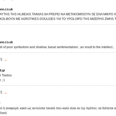
hoo.co.uk
AYTHS THS HLI8EIAS TAINIAS 8A PREPEI NA METAKOMISOYN SE ENA MIKPO 
SXOLI8OYN ME AGROTIKES DOULEIES YIA TO YPOLOIPO THS MIZEPHS ZWHS T
hoo.co.uk
ll of poor symbolism and shallow, banal sentimentalism...an insult to the intellect...
is
l.gr
r Tselios
 ;-)
is
r
ό ή αναφορά, κακό ως αυτούσια ταινεία που καλό είναι αν όχι πρέπον, να διέπεται 
όγια)