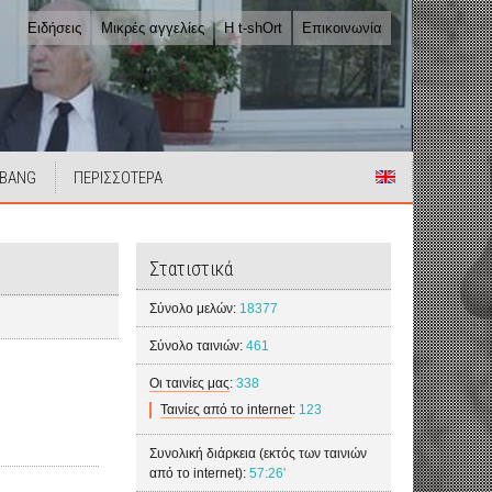
Ειδήσεις
Μικρές αγγελίες
Η t-shOrt
Επικοινωνία
 BANG
ΠΕΡΙΣΣΟΤΕΡΑ
Στατιστικά
Σύνολο μελών:
18377
Σύνολο ταινιών:
461
Οι ταινίες μας
:
338
Ταινίες από το internet
:
123
Συνολική διάρκεια (εκτός των ταινιών
από το internet):
57:26'