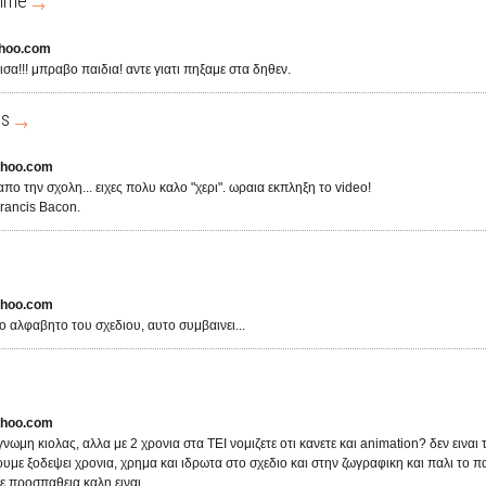
Time
hoo.com
ισα!!! μπραβο παιδια! αντε γιατι πηξαμε στα δηθεν.
is
ahoo.com
πο την σχολη... ειχες πολυ καλο "χερι". ωραια εκπληξη το video!
rancis Bacon.
ahoo.com
 το αλφαβητο του σχεδιου, αυτο συμβαινει...
ahoo.com
υγνωμη κιολας, αλλα με 2 χρονια στα ΤΕΙ νομιζετε οτι κανετε και animation? δεν ειναι
ουμε ξοδεψει χρονια, χρημα και ιδρωτα στο σχεδιο και στην ζωγραφικη και παλι το π
θε προσπαθεια καλη ειναι.