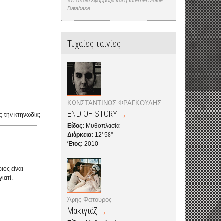
τον οποίο εφαρμόζει και η Internet Movie
Database.
Τυχαίες ταινίες
ΚΩΝΣΤΑΝΤΙΝΟΣ ΦΡΑΓΚΟΥΛΗΣ
END OF STORY
ς την κτηνωδία;
Είδος:
Μυθοπλασία
Διάρκεια:
12' 58''
Έτος:
2010
ιος είναι
ιατί.
Άρης Φατούρος
Μακιγιάζ