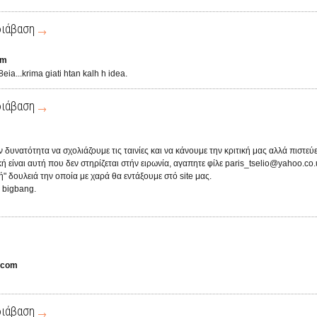
διάβαση
om
eia...krima giati htan kalh h idea.
διάβαση
ν δυνατότητα να σχολιάζουμε τις ταινίες και να κάνουμε την κριτική μας αλλά πιστεύει
κή είναι αυτή που δεν στηρίζεται στήν ειρωνία, αγαπητε φίλε paris_tselio@yahoo.co
ή" δουλειά την οποία με χαρά θα εντάξουμε στό site μας.
 bigbang.
.com
διάβαση