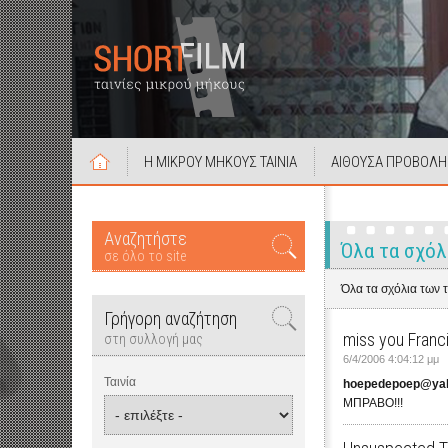
Η ΜΙΚΡΟΥ ΜΗΚΟΥΣ ΤΑΙΝΙΑ
ΑΙΘΟΥΣΑ ΠΡΟΒΟΛΗ
Αναζητήστε
Όλα τα σχόλ
σε όλο το site
Όλα τα σχόλια των 
Γρήγορη αναζήτηση
miss you Franc
στη συλλογή μας
6/4/2006 4:04:12 μμ
Ταινία
hoepedepoep@ya
ΜΠΡΑΒΟ!!!