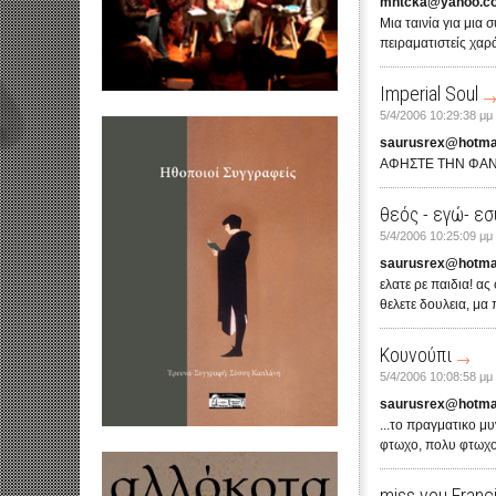
mhtcka@yahoo.c
Μια ταινία για μια 
πειραματιστείς χαρ
Imperial Soul
5/4/2006 10:29:38 μμ
saurusrex@hotma
ΑΦΗΣΤΕ ΤΗΝ ΦΑΝΤΑ
θεός - εγώ- εσ
5/4/2006 10:25:09 μμ
saurusrex@hotma
ελατε ρε παιδια! ας
θελετε δουλεια, μα
Κουνούπι
5/4/2006 10:08:58 μμ
saurusrex@hotma
...το πραγματικο μ
φτωχο, πολυ φτωχο
miss you Franc