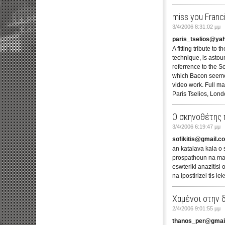
miss you Franc
3/4/2006 8:31:02 μμ
paris_tselios@ya
A fitting tribute t
technique, is astou
referrence to the S
which Bacon seemed 
video work. Full ma
Paris Tselios, Lond
Ο σκηνοθέτης 
3/4/2006 6:19:47 μμ
sofikitis@gmail.c
an katalava kala o 
prospathoun na mas 
eswteriki anazitisi
na ipostirizei tis l
Χαμένοι στην 
2/4/2006 9:01:55 μμ
thanos_per@gmai