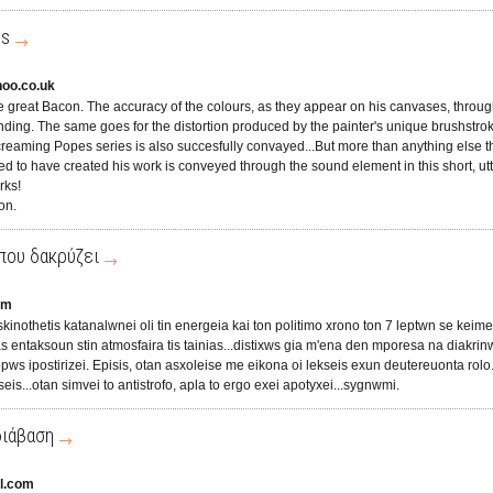
is
hoo.co.uk
o the great Bacon. The accuracy of the colours, as they appear on his canvases, throu
nding. The same goes for the distortion produced by the painter's unique brushstro
creaming Popes series is also succesfully convayed...But more than anything else t
to have created his work is conveyed through the sound element in this short, utt
rks!
on.
που δακρύζει
om
skinothetis katanalwnei oli tin energeia kai ton politimo xrono ton 7 leptwn se keim
entaksoun stin atmosfaira tis tainias...distixws gia m'ena den mporesa na diakrinw 
 opws ipostirizei. Episis, otan asxoleise me eikona oi lekseis exun deutereuonta rolo
ekseis...otan simvei to antistrofo, apla to ergo exei apotyxei...sygnwmi.
διάβαση
l.com