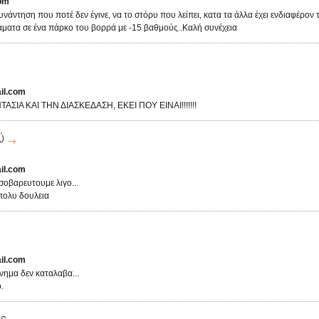
om
συνάντηση που ποτέ δεν έγινε, να το στόρυ που λείπει, κατα τα άλλα έχει ενδιαφέρον 
άματα σε ένα πάρκο του βορρά με -15 βαθμούς..Καλή συνέχεια
il.com
ΣΙΑ ΚΑΙ ΤΗΝ ΔΙΑΣΚΕΔΑΣΗ, ΕΚΕΙ ΠΟΥ ΕΙΝΑΙ!!!!!!!
ύ
il.com
 σοβαρευτουμε λιγο...
 πολυ δουλεια
il.com
υνημα δεν καταλαβα...
.
is