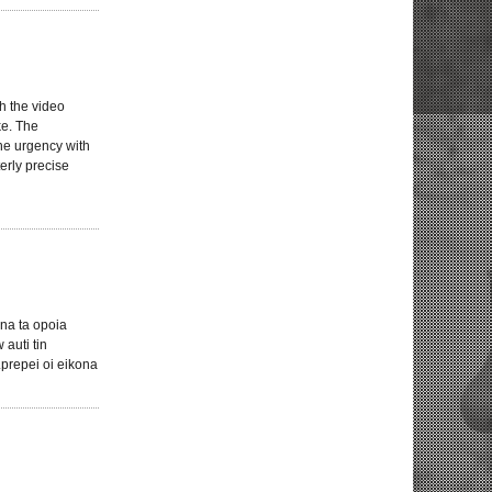
gh the video
ke. The
he urgency with
erly precise
ena ta opoia
auti tin
.prepei oi eikona