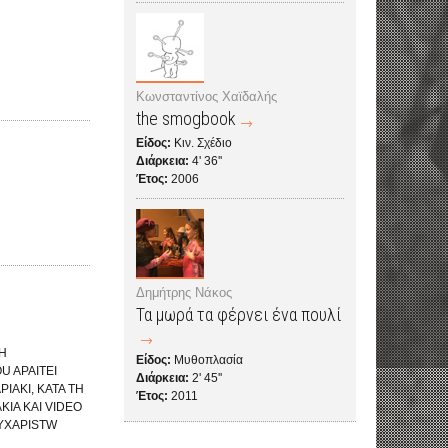
Κωνσταντίνος Χαϊδαλής
the smogbook
Είδος:
Κιν. Σχέδιο
Διάρκεια:
4' 36''
Έτος:
2006
Δημήτρης Νάκος
Τα μωρά τα φέρνει ένα πουλί
KH
Είδος:
Μυθοπλασία
U APAITEI
Διάρκεια:
2' 45''
IAKI, KATA TH
Έτος:
2011
KIA KAI VIDEO
EYXAPISTW