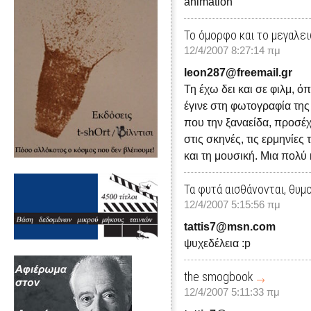
animation
Το όμορφο και το μεγαλε
12/4/2007 8:27:14 πμ
leon287@freemail.gr
Τη έχω δει και σε φιλμ, 
έγινε στη φωτογραφία της
που την ξαναείδα, προσέ
στις σκηνές, τις ερμηνίες
και τη μουσική. Μια πολ
Τα φυτά αισθάνονται, θυμ
12/4/2007 5:15:56 πμ
tattis7@msn.com
ψυχεδέλεια :p
the smogbook
12/4/2007 5:11:33 πμ