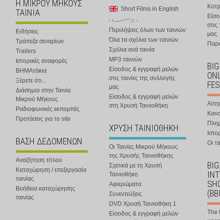
Η ΜΙΚΡΟΥ ΜΗΚΟΥΣ
Κοτ
Short Films in English
ΤΑΙΝΙΑ
Είσο
στις
Περιλήψεις όλων των ταινιών
Ειδήσεις
μας
Όλα τα σχόλια των ταινιών
Τράπεζα σεναρίων
Παρα
Σχόλια ανά ταινία
Trailers
MP3 ταινιών
Ιστορικές αναφορές
BIG
Είσοδος & εγγραφή μελών
ΒΗΜΑτάκια
ONL
στις ταινίες της συλλογής
Ξέρετε ότι...
FES
μας
Διάσημοι στην Ταινία
Είσοδος & εγγραφή μελών
Μικρού Μήκους
Αίτη
στη Χρυσή Ταινιοθήκη
Ραδιοφωνικές εκπομπές
Κανο
Προτάσεις για το site
Πλη
ΧΡΥΣΗ ΤΑΙΝΙΟΘΗΚΗ
Ιστο
ΒΑΣΗ ΔΕΔΟΜΕΝΩΝ
Οι τα
Οι Ταινίες Μικρού Μήκους
της Χρυσής Ταινιοθήκης
Αναζήτηση τίτλου
BIG
Σχετικά με τη Χρυσή
Καταχώρηση / επεξεργασία
IN
Ταινιοθήκη
ταινίας
SHO
Αφιερώματα
Βοήθεια καταχώρησης
(BB
Συνεντεύξεις
ταινίας
DVD Χρυσή Ταινιοθήκη 1
The 
Είσοδος & εγγραφή μελών