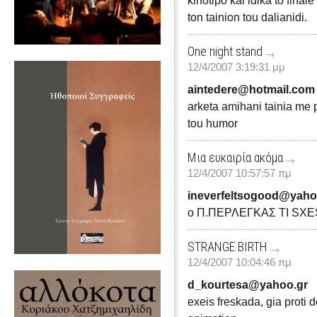
kinotipo kai idika to finale
ton tainion tou dalianidi.
One night stand
12/4/2007 3:19:31 μμ
aintedere@hotmail.com
arketa amihani tainia me p
tou humor
Μια ευκαιρία ακόμα
12/4/2007 10:57:57 πμ
ineverfeltsogood@yaho
o Π.ΠΕΡΛΕΓΚΑΣ TI SXESI
STRANGE BIRTH
12/4/2007 10:04:46 πμ
d_kourtesa@yahoo.gr
exeis freskada, gia proti d