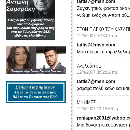
tattis7@msn.com
Συγκινητικό, φαντασιακό κα
γνώμη ενός συν-παπιού... 
ΣΤΟΝ ΠΑΓΚΟ ΤΟΥ ΧΑΣΑΠ
12/4/2007 4:43:07 πμ
tattis7@msn.com
Μου άρεσε ο παραλληλισ
Αγελαδίτσα
12/4/2007 3:52:02 πμ
tattis7@msn.com
χαχαχα πολύ καλο και καυ
ΜΝΗΜΕΣ
12/4/2007 12:15:53 πμ
reniapap2001@yahoo.
Μια δυνατή κι ευφάνταστ