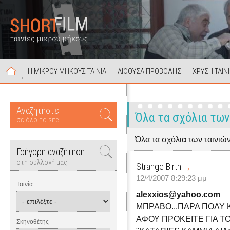
Η ΜΙΚΡΟΥ ΜΗΚΟΥΣ ΤΑΙΝΙΑ
ΑΙΘΟΥΣΑ ΠΡΟΒΟΛΗΣ
ΧΡΥΣΗ ΤΑΙΝ
Αναζητήστε
Όλα τα σχόλια των
σε όλο το site
Όλα τα σχόλια των ταινιώ
Γρήγορη αναζήτηση
στη συλλογή μας
Strange Birth
12/4/2007 8:29:23 μμ
Ταινία
alexxios@yahoo.com
ΜΠΡΑΒΟ...ΠΑΡΑ ΠΟΛΥ Κ
ΑΦΟΥ ΠΡΟΚΕΙΤΕ ΓΙΑ Τ
Σκηνοθέτης