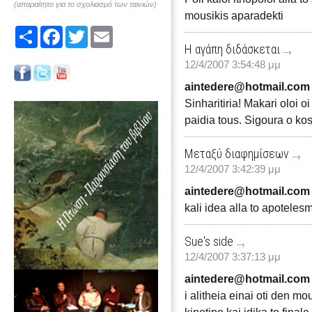
(απαραίτητο για το σχολιασμό των ταινιών)
mousikis aparadekti
Share
Facebook
Twitter
Email
Η αγάπη διδάσκεται
12/4/2007 3:54:48 μμ
aintedere@hotmail.com
Sinharitiria! Makari oloi
paidia tous. Sigoura o kos
Μεταξύ διαφημίσεων
12/4/2007 3:42:39 μμ
aintedere@hotmail.com
kali idea alla to apotelesm
Sue's side
12/4/2007 3:37:13 μμ
aintedere@hotmail.com
i alitheia einai oti den mou