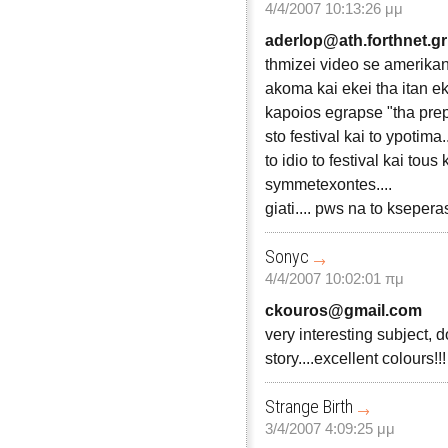
4/4/2007 10:13:26 μμ
aderlop@ath.forthnet.gr
thmizei video se amerikan
akoma kai ekei tha itan ek
kapoios egrapse "tha prepe
sto festival kai to ypotima
to idio to festival kai tou
symmetexontes....
giati.... pws na to kseper
Sonyc
4/4/2007 10:02:01 πμ
ckouros@gmail.com
very interesting subject, do
story....excellent colours!!
Strange Birth
3/4/2007 4:09:25 μμ