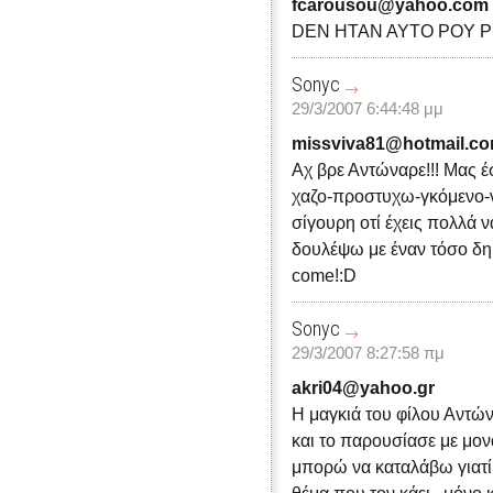
fcarousou@yahoo.com
DEN HTAN AYTO POY 
Sonyc
29/3/2007 6:44:48 μμ
missviva81@hotmail.c
Αχ βρε Αντώναρε!!! Μας έσ
χαζο-προστυχω-γκόμενο-νοσ
σίγουρη οτί έχεις πολλά 
δουλέψω με έναν τόσο δημ
come!:D
Sonyc
29/3/2007 8:27:58 πμ
akri04@yahoo.gr
Η μαγκιά του φίλου Αντών
και το παρουσίασε με μον
μπορώ να καταλάβω γιατί