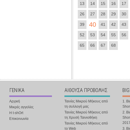
13
14
15
16
17
26
27
28
29
30
40
39
41
42
43
52
53
54
55
56
65
66
67
68
ΓΕΝΙΚΑ
ΑΙΘΟΥΣΑ ΠΡΟΒΟΛΗΣ
BIG
Αρχική
Ταινίες Μικρού Μήκους από
1. B
τη συλλογή μας
Shor
Μικρές αγγελίες
Ταινίες Μικρού Μήκους από
2. B
Η t-shOrt
τη Χρυσή Ταινιοθήκη
Shor
Επικοινωνία
201
Ταινίες Μικρού Μήκους από
το Web
3. B