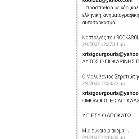
koolo22@yahoo.com
...προσπάθεια με κέφι,κα
ελληνική κινηματογραφική
αυτοσαρκασμό..
Νοσταλγός του ROCK&RO
2/4/2007 12:37:14 μμ
xristgourgouris@yahoo
ΑΥΤΟΣ Ο ΓΙΟΚΑΡΙΝΗΣ 
Ο Μολυβένιος Στρατιώτη
2/4/2007 12:30:22 μμ
xristgourgouris@yahoo
ΟΜΟΛΟΓΩ! ΕΙΣΑΙ " ΚΛΑ
Υ.Γ. ΕΣΥ Ο ΑΠΟΚΑΤΩ
Μια ευκαιρία ακόμα
2/4/2007 12:10:35 μμ