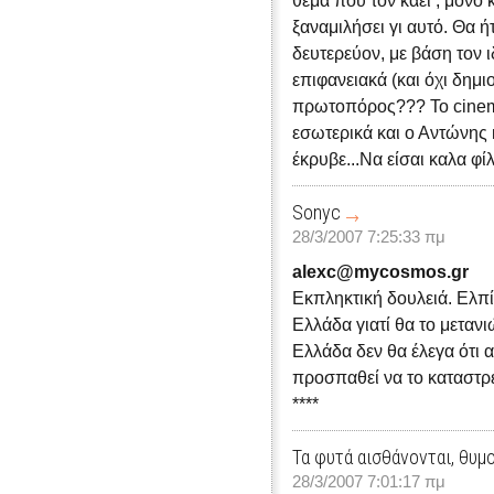
θέμα που τον κάει , μόνο 
ξαναμιλήσει γι αυτό. Θα ή
δευτερεύον, με βάση τον ι
επιφανειακά (και όχι δημι
πρωτοπόρος??? Το cinema 
εσωτερικά και ο Αντώνης 
έκρυβε...Να είσαι καλα φί
Sonyc
28/3/2007 7:25:33 πμ
alexc@mycosmos.gr
Εκπληκτική δουλειά. Ελπί
Ελλάδα γιατί θα το μετανι
Ελλάδα δεν θα έλεγα ότι α
προσπαθεί να το καταστρέ
****
Τα φυτά αισθάνονται, θυμ
28/3/2007 7:01:17 πμ