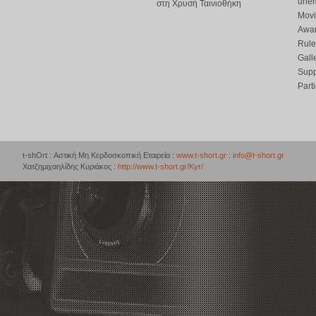
une
στη Χρυσή Ταινιοθήκη
Movi
Awar
Rule
Gall
Supp
Part
t-shOrt : Αστική Μη Κερδοσκοπική Εταιρεία :
www.t-short.gr
:
info@t-short.gr
Χατζημιχαηλίδης Κυριάκος :
http://www.t-short.gr/Kyr/