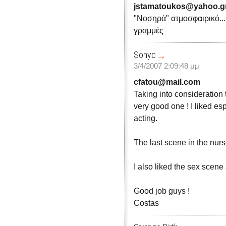
jstamatoukos@yahoo.g
"Νοσηρά" ατμοσφαιρικό..
γραμμές
Sonyc
3/4/2007 2:09:48 μμ
cfatou@mail.com
Taking into consideration th
very good one ! I liked esp
acting.
The last scene in the nurs
I also liked the sex scene
Good job guys !
Costas