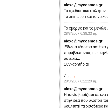
alexc@mycosmos.gr
Το σχεδιαστικό στιλ ήταν 
Το animation και το ντεκ
Το όμορφο και το μεγαλε
28/3/2007 6:38:33 πμ
alexc@mycosmos.gr
Έδωσα τέσσερα αστέρια γ
παραβλέποντας τις σκηνές
αστέρια...
Συγχαρητήρια!
Φως
28/3/2007 6:22:20 πμ
alexc@mycosmos.gr
Η ταινία βασίζεται σε έν
στην ιδέα που υλοποιείτα
δουλευτεί περισσότερο και