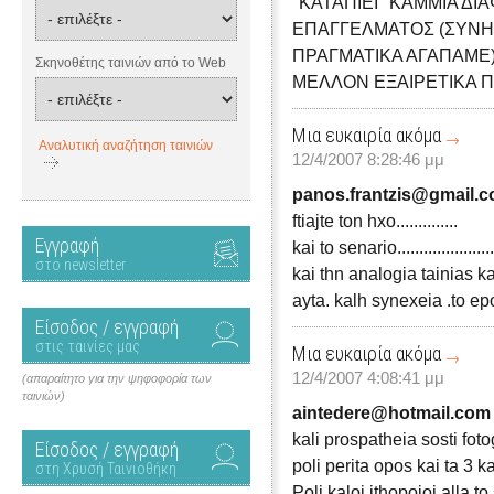
"ΚΑΤΑΠΙΕΙ" ΚΑΜΜΙΑ ΔΙ
ΕΠΑΓΓΕΛΜΑΤΟΣ (ΣΥΝΗ
ΠΡΑΓΜΑΤΙΚΑ ΑΓΑΠΑΜΕ)
Σκηνοθέτης ταινιών από το Web
ΜΕΛΛΟΝ ΕΞΑΙΡΕΤΙΚΑ Π
Μια ευκαιρία ακόμα
Αναλυτική αναζήτηση ταινιών
12/4/2007 8:28:46 μμ
panos.frantzis@gmail.
ftiajte ton hxo..............
Εγγραφή
kai to senario......................
στο newsletter
kai thn analogia tainias kai titlvn
ayta. kalh synexeia .to e
Είσοδος / εγγραφή
στις ταινίες μας
Μια ευκαιρία ακόμα
12/4/2007 4:08:41 μμ
(απαραίτητο για την ψηφοφορία των
ταινιών)
aintedere@hotmail.com
kali prospatheia sosti foto
Είσοδος / εγγραφή
poli perita opos kai ta 3 k
στη Χρυσή Ταινιοθήκη
Poli kaloi ithopoioi alla t